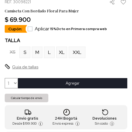
REF. 30098221
Camiseta Con Bordado Floral Para Mujer
$ 69.900
Aplicar
Cupón:
15%Dcto en Primera compra web
TALLA
XS
S
M
L
XL
XXL
Guia de tallas
Agregar
Calcular tiempo de envío
Envío gratis
24H Bogotá
Devoluciones
Desde
$ 199.900
Envío express
Sin costo
i
i
i