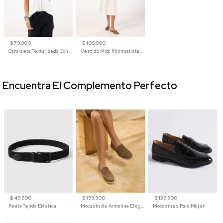
$ 79.900
$ 109.900
Camiseta Texturizada Con Cuello En V Para Mujer
Vestido Midi Minimalista De Silueta Amplia
Encuentra El Complemento Perfecto
$ 49.900
$ 199.900
$ 139.900
Reata Tejida Elástica
Mocasín de Antelina Elegante con Suela de Contraste Para Hombre
Mocasines Para Mujer