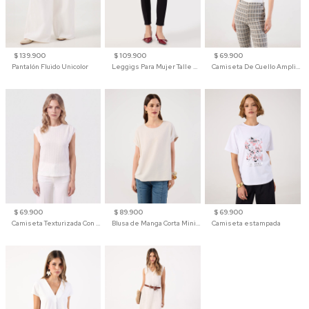
$ 139.900
$ 109.900
$ 69.900
Pantalón Fluido Unicolor
Leggigs Para Mujer Talle Alto Liso
Camiseta De Cuello Amplio Y Manga 3/4 Para Mujer
$ 69.900
$ 89.900
$ 69.900
Camiseta Texturizada Con Hombro Caído Para Mujer
Blusa de Manga Corta Minimalista para Mujer
Camiseta estampada