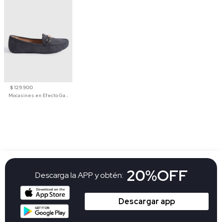
$ 129.900
Mocasines en Efecto Gamuzado Para Mujer
20%OFF
Descarga la APP y obtén:
Descargar app