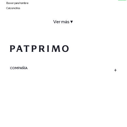
Boxer para hombre
Calzoncillos
Ver más
▼
COMPAÑÍA
SERVICIO AL CLIENTE
POLÍTICAS
CONTACTO