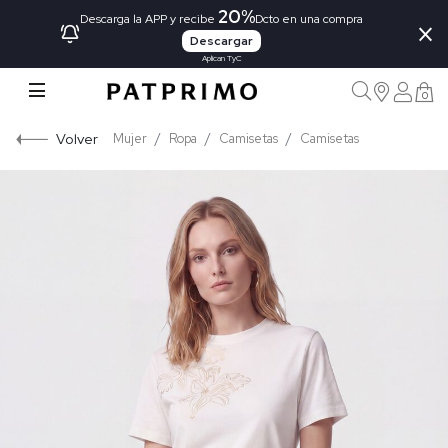
20%
×
Descarga la APP y recibe
Dcto en una compra
Descargar
Aplican TyC
0
Volver
Mujer
Ropa
Camisetas
Camisetas