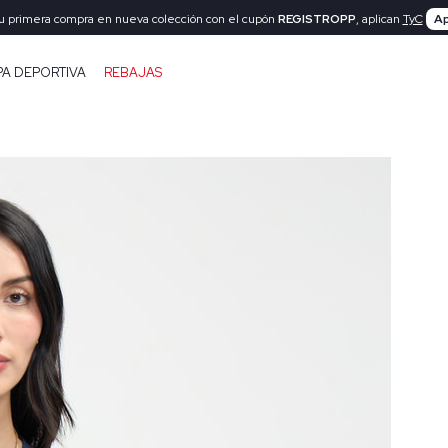
tu primera compra en nueva colección con el cupón
REGISTROPP
, aplican
TyC
Ap
PA DEPORTIVA
REBAJAS