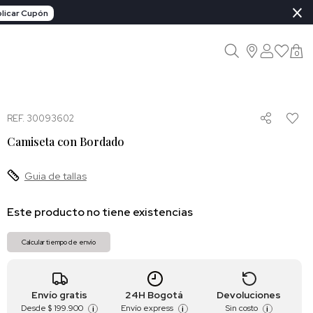
×
licar Cupón
0
REF. 30093602
Camiseta con Bordado
Guia de tallas
Este producto no tiene existencias
Calcular tiempo de envío
Envío gratis
24H Bogotá
Devoluciones
Desde
$ 199.900
Envío express
Sin costo
i
i
i