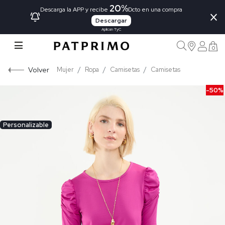
20%
×
Descarga la APP y recibe
Dcto en una compra
Descargar
Aplican TyC
0
Volver
Mujer
Ropa
Camisetas
Camisetas
-50%
Personalizable