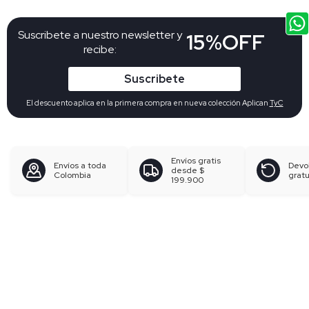
Suscribete a nuestro newsletter y
15%OFF
recibe:
Suscribete
El descuento aplica en la primera compra en nueva colección Aplican
TyC
Envíos gratis
Envíos a toda
Devo
desde
$
Colombia
gratu
199.900
Búsquedas en tendencias
Pantalones para mujer
Blusas para mujer
Polos para hombre
Boxer para hombre
Calzoncillos