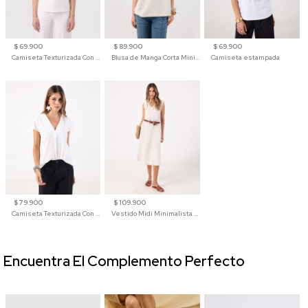
$ 69.900
$ 89.900
$ 69.900
Camiseta Texturizada Con Hombro Caído Para Mujer
Blusa de Manga Corta Minimalista para Mujer
Camiseta estampada
$ 79.900
$ 109.900
Camiseta Texturizada Con Cuello En V Para Mujer
Vestido Midi Minimalista De Silueta Amplia
Encuentra El Complemento Perfecto