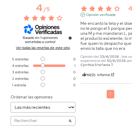
4
/
5
Opinión verificada
Me encantó la tela y el dise
no le pongo el 5 porque ped
una M y me mandaron L, pe
Basado en
1
opiniones
el producto excelente, lo m
sometidas a control
fue quien lo despacho que 
Ver todas las reseñas de este sitio
envío la talla que no era
Opinión del
23/4/2026
, tras u
5
estrellas
0
experiencia del
10/4/2026
por
Cynthia Stefania T.
4
estrellas
1
3
estrellas
0
Útil
(0)
Informe
2
estrellas
0
1
estrella
0
1
Ordenar las opiniones