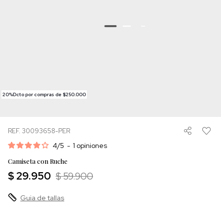
20%Dcto por compras de $250.000
REF. 30093658-PER
4
/
5
-
1
opiniones
Camiseta con Ruche
$ 29.950
$ 59.900
Guia de tallas