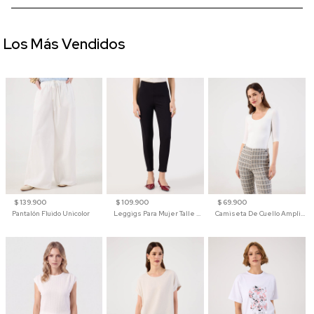
Los Más Vendidos
$ 139.900
$ 109.900
$ 69.900
Pantalón Fluido Unicolor
Leggigs Para Mujer Talle Alto Liso
Camiseta De Cuello Amplio Y Manga 3/4 Para Mujer