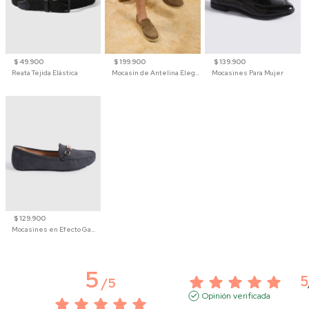
$ 49.900
$ 199.900
$ 139.900
Reata Tejida Elástica
Mocasín de Antelina Elegante con Suela de Contraste Para Hombre
Mocasines Para Mujer
$ 129.900
Mocasines en Efecto Gamuzado Para Mujer
5
5
/
5
Opinión verificada