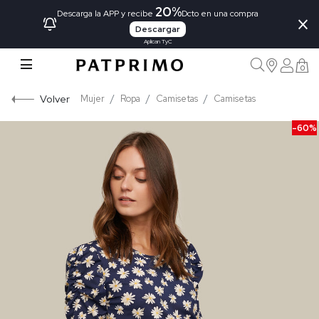
20%
×
Descarga la APP y recibe
Dcto en una compra
Descargar
Aplican TyC
0
Volver
Mujer
Ropa
Camisetas
Camisetas
-60%