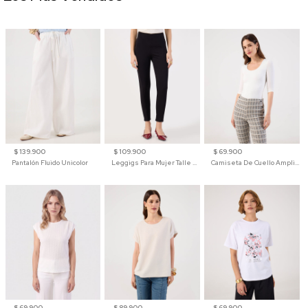
$ 139.900
$ 109.900
$ 69.900
Pantalón Fluido Unicolor
Leggigs Para Mujer Talle Alto Liso
Camiseta De Cuello Amplio Y Manga 3/4 Para Mujer
$ 69.900
$ 89.900
$ 69.900