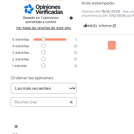
lindo estampado
Opinión del
18/6/2026
, tras u
experiencia del
7/6/2026
por
Basado en
1
opiniones
sometidas a control
Útil
(0)
Informe
Ver todas las reseñas de este sitio
5
estrellas
1
1
4
estrellas
0
3
estrellas
0
2
estrellas
0
1
estrella
0
Ordenar las opiniones