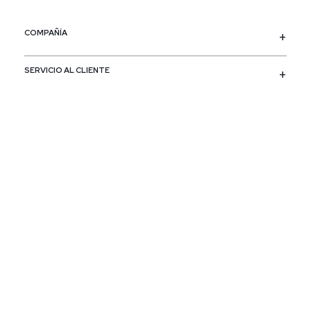
COMPAÑÍA
SERVICIO AL CLIENTE
POLÍTICAS
CONTACTO
SIGUENOS
PAÍS / REGIÓN
Colombia