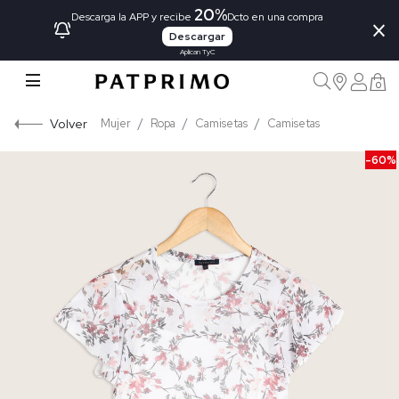
20%
×
Descarga la APP y recibe
Dcto en una compra
Descargar
Aplican TyC
0
Volver
Mujer
Ropa
Camisetas
Camisetas
-60%