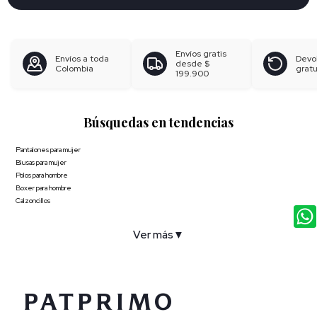
Envíos gratis
Envíos a toda
Devo
desde
$
Colombia
gratu
199.900
Búsquedas en tendencias
Pantalones para mujer
Blusas para mujer
Polos para hombre
Boxer para hombre
Calzoncillos
Ver más
▼