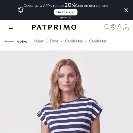
20%
×
Descarga la APP y recibe
Dcto en una compra
Descargar
Aplican TyC
0
Volver
Mujer
Ropa
Camisetas
Camisetas