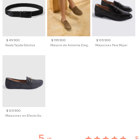
$ 49.900
$ 199.900
$ 139.900
Reata Tejida Elástica
Mocasín de Antelina Elegante con Suela de Contraste Para Hombre
Mocasines Para Mujer
$ 129.900
Mocasines en Efecto Gamuzado Para Mujer
5
5