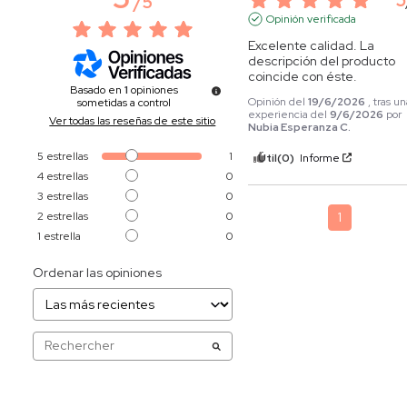
/
5
Opinión verificada
Excelente calidad. La 
descripción del producto 
coincide con éste.
Basado en
1
opiniones
Opinión del
19/6/2026
, tras u
sometidas a control
experiencia del
9/6/2026
por
Ver todas las reseñas de este sitio
Nubia Esperanza C.
5
estrellas
1
Útil
(0)
Informe
4
estrellas
0
3
estrellas
0
2
estrellas
0
1
1
estrella
0
Ordenar las opiniones