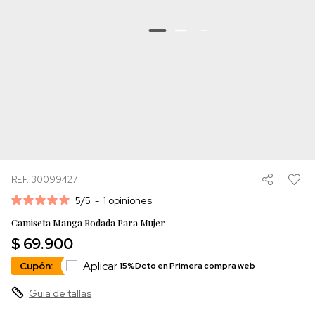
REF. 30099427
5
/
5
-
1
opiniones
Camiseta Manga Rodada Para Mujer
$ 69.900
Aplicar
Cupón:
15%Dcto en Primera compra web
Guia de tallas