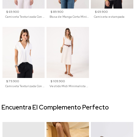
$ 69.900
$ 89.900
$ 69.900
Camiseta Texturizada Con Hombro Caído Para Mujer
Blusa de Manga Corta Minimalista para Mujer
Camiseta estampada
$ 79.900
$ 109.900
Camiseta Texturizada Con Cuello En V Para Mujer
Vestido Midi Minimalista De Silueta Amplia
Encuentra El Complemento Perfecto