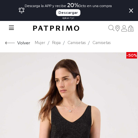
20%
×
Descarga la APP y recibe
Dcto en una compra
Descargar
Aplican TyC
0
Volver
Mujer
Ropa
Camisetas
Camisetas
-50%