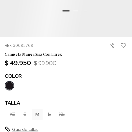
REF. 30093769
Camiseta Manga Sisa Con Lurex
$ 49.950
$ 99.900
COLOR
TALLA
XS
S
L
XL
M
Guia de tallas