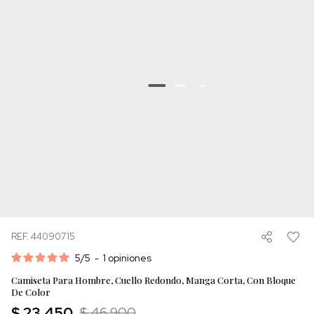
REF. 44090715
5
/
5
-
1
opiniones
Camiseta Para Hombre, Cuello Redondo, Manga Corta, Con Bloque
De Color
$ 23.450
$ 46.900