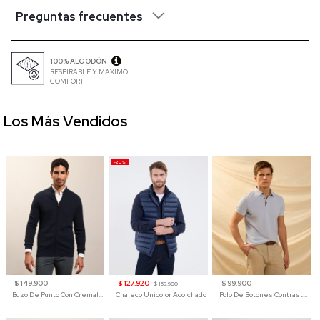
Preguntas frecuentes
100% ALGODÓN
RESPIRABLE Y MAXIMO
COMFORT
Los Más Vendidos
-20%
$ 149.900
$ 127.920
$ 99.900
$ 159.900
Buzo De Punto Con Cremallera Para Hombre
Chaleco Unicolor Acolchado
Polo De Botones Contraste Para Hombre