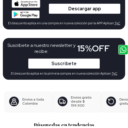
Descargar app
El descuento aplica en una compra en nueva colección por la APP Aplican
TyC
Suscribete a nuestro newsletter y
15%OFF
recibe:
Suscribete
El descuento aplica en la primera compra en nueva colección Aplican
TyC
Envíos gratis
Envíos a toda
Devo
desde
$
Colombia
gratu
199.900
Búsquedas en tendencias