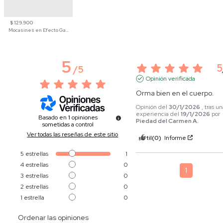
$ 129.900
Mocasines en Efecto Gamuzado Para Mujer
5
5
/
5
Opinión verificada
Orma bien en el cuerpo.
Opinión del
30/1/2026
, tras u
experiencia del
19/1/2026
por
Basado en
1
opiniones
Piedad del Carmen A.
sometidas a control
Ver todas las reseñas de este sitio
Útil
(0)
Informe
5
estrellas
1
4
estrellas
0
1
3
estrellas
0
2
estrellas
0
1
estrella
0
Ordenar las opiniones