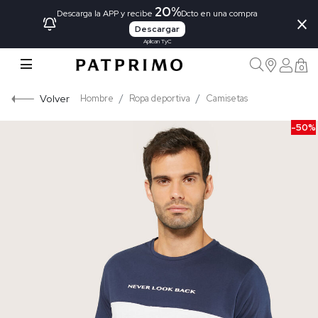
20%
×
Descarga la APP y recibe
Dcto en una compra
Descargar
Aplican TyC
0
Volver
Hombre
Ropa deportiva
Camisetas
-50%