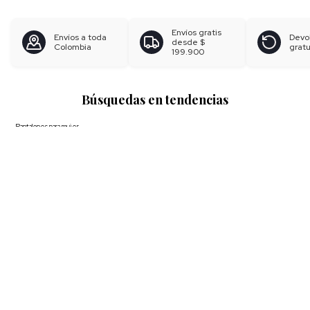
Envíos gratis
Envíos a toda
Devo
desde
$
Colombia
gratu
199.900
Búsquedas en tendencias
Pantalones para mujer
Blusas para mujer
Polos para hombre
Boxer para hombre
Calzoncillos
Ver más
▼