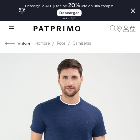
20%
×
Descarga la APP y recibe
Dcto en una compra
Descargar
Aplican TyC
0
Volver
Hombre
Ropa
Camisetas