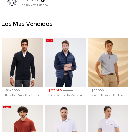
RESPIRABLE
FRESCURA TÉRMICA
Los Más Vendidos
-20%
$ 149.900
$ 127.920
$ 99.900
$ 159.900
Buzo De Punto Con Cremallera Para Hombre
Chaleco Unicolor Acolchado
Polo De Botones Contraste Para Hombre
-50%