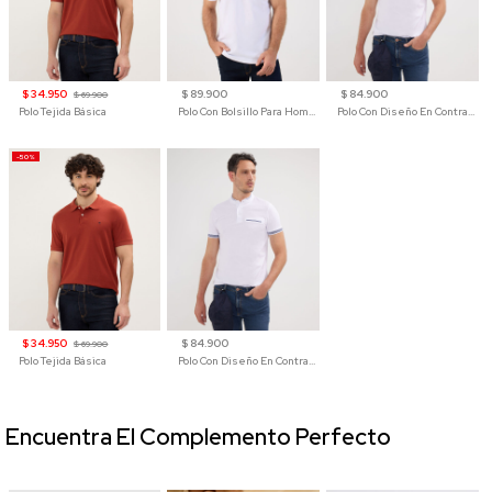
$ 34.950
$ 89.900
$ 84.900
$ 69.900
Polo Tejida Básica
Polo Con Bolsillo Para Hombre
Polo Con Diseño En Contraste
-50%
$ 34.950
$ 84.900
$ 69.900
Polo Tejida Básica
Polo Con Diseño En Contraste
Encuentra El Complemento Perfecto