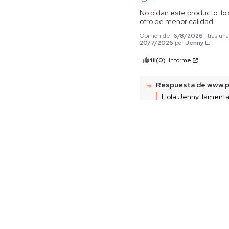
No pidan este producto, lo s
otro de menor calidad
Opinión del
6/8/2026
, tras un
20/7/2026
por
Jenny L.
Útil
(0)
Informe
Respuesta de
www.p
Hola Jenny, lament
hayan ocurrido probl
producto. Te hemos e
de devoluciones en
encontrarás la infor
necesaria para reali
automática el proce
devolución de la pre
Agradecemos tu com
que nos ayuda a mejo
Equipo servicio al cl