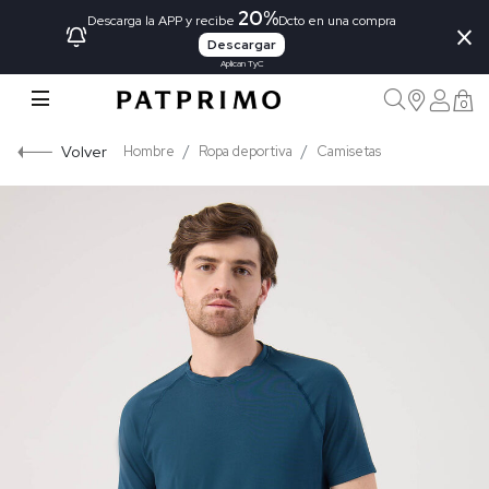
20%
×
Descarga la APP y recibe
Dcto en una compra
Descargar
Aplican TyC
0
Volver
Hombre
Ropa deportiva
Camisetas