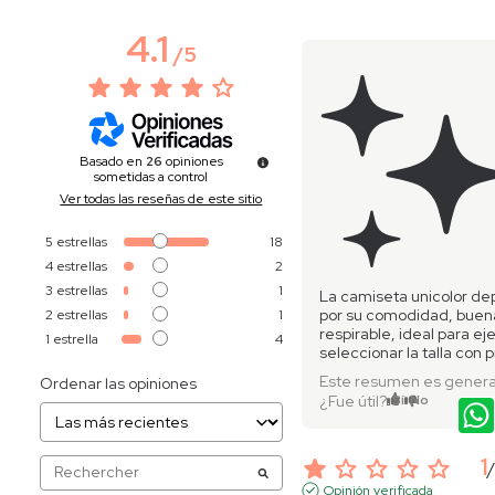
4.1
/
5
Basado en
26
opiniones
sometidas a control
Ver todas las reseñas de este sitio
5
estrellas
18
4
estrellas
2
3
estrellas
1
La camiseta unicolor de
por su comodidad, buena
2
estrellas
1
respirable, ideal para ej
1
estrella
4
seleccionar la talla con 
Este resumen es genera
Ordenar las opiniones
¿Fue útil?
Sí
No
1
Opinión verificada