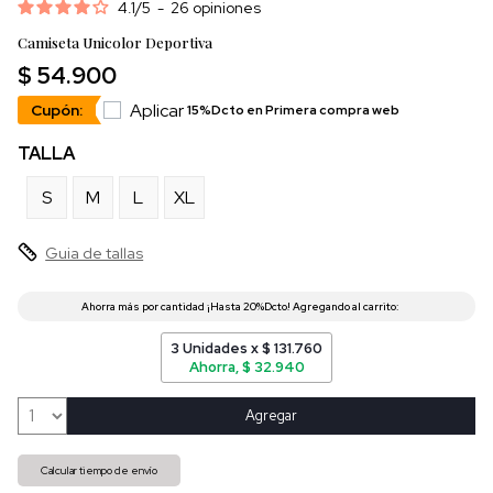
4.1
/
5
-
26
opiniones
Camiseta Unicolor Deportiva
$ 54.900
Aplicar
Cupón:
15%Dcto en Primera compra web
TALLA
S
M
L
XL
Guia de tallas
3 Unidades x $ 131.760
Ahorra, $ 32.940
Agregar
Calcular tiempo de envío