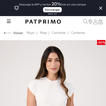
20%
×
Descarga la APP y recibe
Dcto en una compra
Descargar
Aplican TyC
0
Volver
Mujer
Ropa
Camisetas
Camisetas
-50%