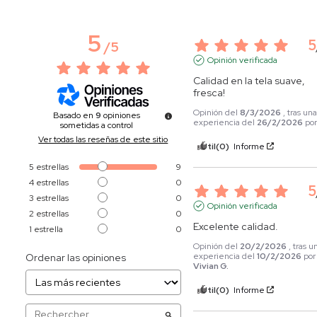
5
5
/
5
Opinión verificada
Calidad en la tela suave, 
fresca!
Opinión del
8/3/2026
, tras un
Basado en
9
opiniones
experiencia del
26/2/2026
po
sometidas a control
Ver todas las reseñas de este sitio
Útil
(0)
Informe
5
estrellas
9
4
estrellas
0
5
3
estrellas
0
Opinión verificada
2
estrellas
0
Excelente calidad.
1
estrella
0
Opinión del
20/2/2026
, tras u
experiencia del
10/2/2026
por
Ordenar las opiniones
Vivian G.
Útil
(0)
Informe