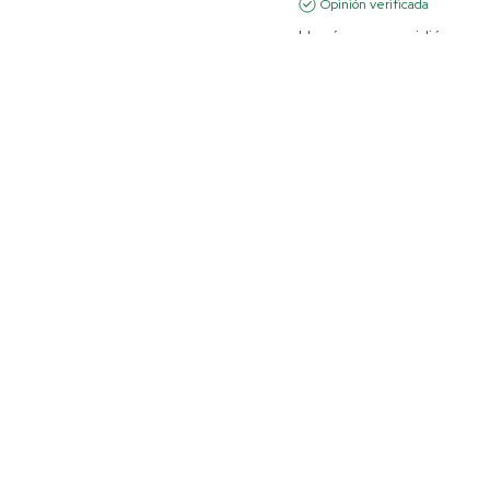
Opinión verificada
Llegó como se pidió
Opinión del
20/12/2025
, tras 
experiencia del
9/12/2025
por
Útil
(0)
Informe
1
2