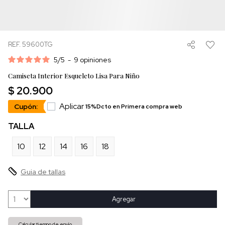
REF. 59600TG
5
/
5
-
9
opiniones
Camiseta Interior Esqueleto Lisa Para Niño
$ 20.900
Aplicar
Cupón:
15%Dcto en Primera compra web
TALLA
10
12
14
16
18
Guia de tallas
Agregar
Calcular tiempo de envío