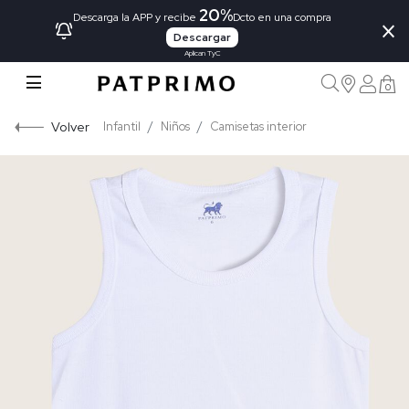
20%
×
Descarga la APP y recibe
Dcto en una compra
Descargar
Aplican TyC
0
Volver
Infantil
Niños
Camisetas interior