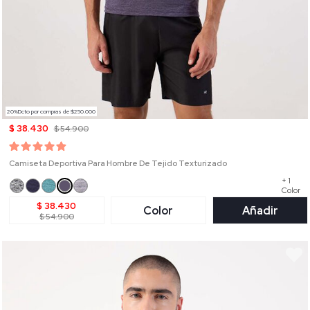
20%Dcto por compras de $250.000
$ 38.430
$ 54.900
Camiseta Deportiva Para Hombre De Tejido Texturizado
+ 1
Color
$ 38.430
Color
Añadir
$ 54.900