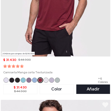
20%Dcto por compras de $250.000
$ 31.430
$ 44.900
Camiseta Manga corta Texturizada
+ 6
Colores
$ 31.430
Color
Añadir
$ 44.900