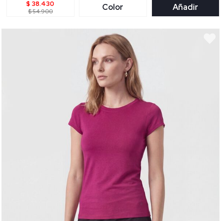
$ 38.430
Color
Añadir
$ 54.900