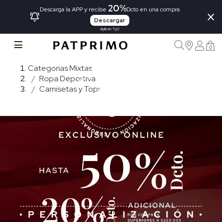
20%
×
Descarga la APP y recibe
Dcto en una compra
Descargar
Aplican TyC
0
Categorias Mixtas
Ropa Deportiva
Camisetas y Tops