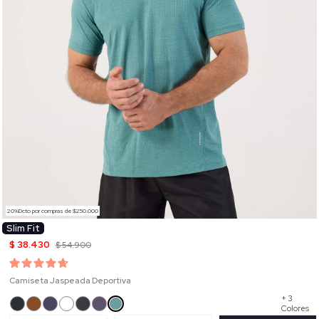
20%Dcto por compras de $250.000
Slim Fit
$ 38.430
$ 54.900
Camiseta Jaspeada Deportiva
+ 3
Colores