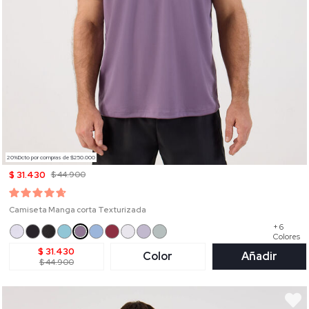
20%Dcto por compras de $250.000
$ 31.430
$ 44.900
Camiseta Manga corta Texturizada
+ 6
Colores
$ 31.430
Color
Añadir
$ 44.900