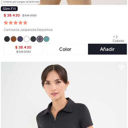
20%Dcto por compras de $250.000
Slim Fit
$ 38.430
$ 54.900
Camiseta Jaspeada Deportiva
+ 3
Colores
$ 38.430
Color
Añadir
$ 54.900