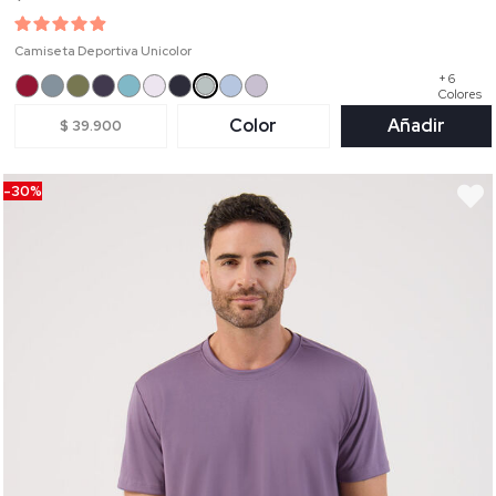
Camiseta Deportiva Unicolor
+ 6
Colores
Color
Añadir
$ 39.900
-30%