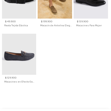
$ 49.900
$ 199.900
$ 139.900
Reata Tejida Elástica
Mocasín de Antelina Elegante con Suela de Contraste Para Hombre
Mocasines Para Mujer
$ 129.900
Mocasines en Efecto Gamuzado Para Mujer