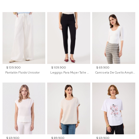
$ 139.900
$ 109.900
$ 69.900
Pantalón Fluido Unicolor
Leggigs Para Mujer Talle Alto Liso
Camiseta De Cuello Amplio Y Manga 3/4 Para Mujer
$ 69.900
$ 89.900
$ 69.900