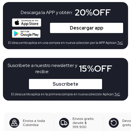
20%OFF
Descarga la APP y obtén:
Descargar app
El descuento aplica en una compra en nueva colección por la APP Aplican
TyC
Suscribete a nuestro newsletter y
15%OFF
recibe:
Suscribete
El descuento aplica en la primera compra en nueva colección Aplican
TyC
Envíos gratis
Envíos a toda
Devo
desde
$
Colombia
gratu
199.900