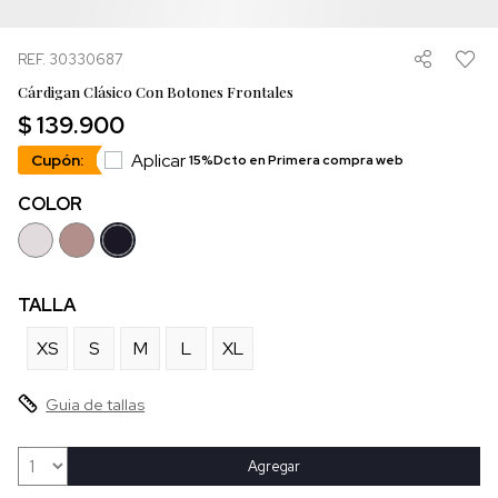
REF. 30330687
Cárdigan Clásico Con Botones Frontales
$ 139.900
Aplicar
Cupón:
15%Dcto en Primera compra web
COLOR
TALLA
XS
S
M
L
XL
Guia de tallas
Agregar