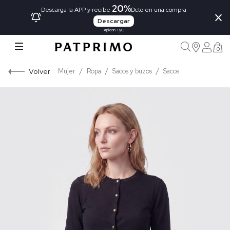
20%
×
Descarga la APP y recibe
Dcto en una compra
Descargar
Aplican TyC
0
Volver
Mujer
Ropa
Sacos y buzos
Sacos