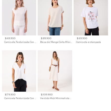
$ 69.900
$ 89.900
$ 69.900
Camiseta Texturizada Con Hombro Caído Para Mujer
Blusa de Manga Corta Minimalista para Mujer
Camiseta estampada
$ 79.900
$ 109.900
Camiseta Texturizada Con Cuello En V Para Mujer
Vestido Midi Minimalista De Silueta Amplia