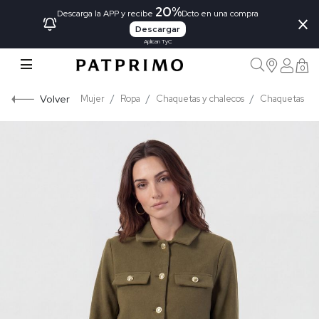
20%
×
Descarga la APP y recibe
Dcto en una compra
Descargar
Aplican TyC
0
Volver
Mujer
Ropa
Chaquetas y chalecos
Chaquetas