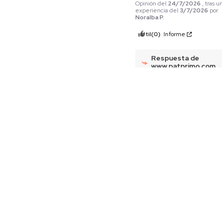
Opinión del
24/7/2026
, tras u
experiencia del
3/7/2026
por
Noralba P.
Útil
(0)
Informe
Respuesta de
www.patprimo.com
Hola Noralba, 
gracias por 
compartir tu 
experiencia. 
Lamentamos y 
comprendemos 
su apreciación en 
relación con la 
referencia 
recibida, esta 
puede variar 
según el material 
o la composición. 
Recuerda que 
cuentas con 30 
días para realizar 
cambios, ya sea 
por la misma 