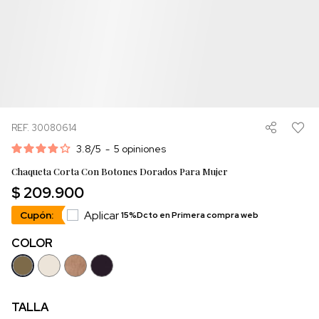
REF. 30080614
3.8
/
5
-
5
opiniones
Chaqueta Corta Con Botones Dorados Para Mujer
$ 209.900
Aplicar
Cupón:
15%Dcto en Primera compra web
COLOR
TALLA