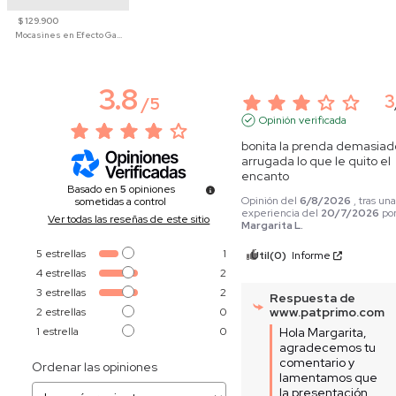
$ 129.900
Mocasines en Efecto Gamuzado Para Mujer
3.8
3
/
5
Opinión verificada
bonita la prenda demasiado
arrugada lo que le quito el 
encanto
Basado en
5
opiniones
Opinión del
6/8/2026
, tras un
sometidas a control
experiencia del
20/7/2026
po
Ver todas las reseñas de este sitio
Margarita L.
5
estrellas
1
Útil
(0)
Informe
4
estrellas
2
3
estrellas
2
Respuesta de
www.patprimo.com
2
estrellas
0
1
estrella
0
Hola Margarita, 
agradecemos tu 
comentario y 
Ordenar las opiniones
lamentamos que 
la presentación 