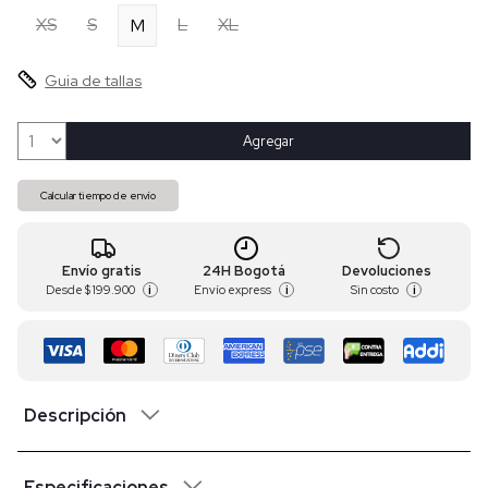
XS
S
L
XL
M
Guia de tallas
Agregar
Calcular tiempo de envío
Envío gratis
24H Bogotá
Devoluciones
Desde
$ 199.900
Envío express
Sin costo
i
i
i
Descripción
Especificaciones