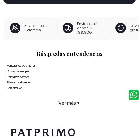
Envíos gratis
Envíos a toda
Devo
desde
$
Colombia
gratu
199.900
Búsquedas en tendencias
Pantalones para mujer
Blusas para mujer
Polos para hombre
Boxer para hombre
Calzoncillos
Ver más
▼