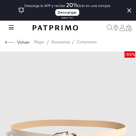
20%
×
Descarga la APP y recibe
Dcto en una compra
Descargar
Aplican TyC
0
Volver
Mujer
Accesorios
Cinturones
-50%