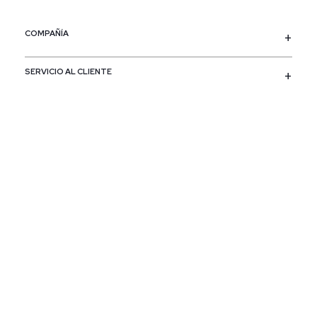
COMPAÑÍA
SERVICIO AL CLIENTE
POLÍTICAS
CONTACTO
SIGUENOS
PAÍS / REGIÓN
Colombia