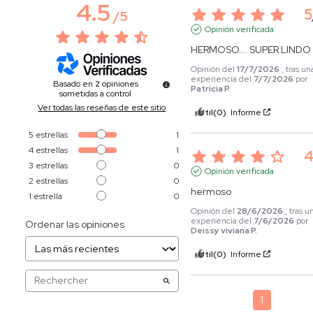
4.5
5
/
5
Opinión verificada
HERMOSO... SUPER LINDO
Opinión del
17/7/2026
, tras un
experiencia del
7/7/2026
por
Basado en
2
opiniones
Patricia P.
sometidas a control
Ver todas las reseñas de este sitio
Útil
(0)
Informe
5
estrellas
1
4
estrellas
1
3
estrellas
0
Opinión verificada
2
estrellas
0
hermoso
1
estrella
0
Opinión del
28/6/2026
, tras u
experiencia del
7/6/2026
por
Ordenar las opiniones
Deissy viviana P.
Útil
(0)
Informe
1