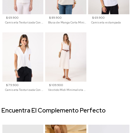
$ 69.900
$ 89.900
$ 69.900
Camiseta Texturizada Con Hombro Caído Para Mujer
Blusa de Manga Corta Minimalista para Mujer
Camiseta estampada
$ 79.900
$ 109.900
Camiseta Texturizada Con Cuello En V Para Mujer
Vestido Midi Minimalista De Silueta Amplia
Encuentra El Complemento Perfecto