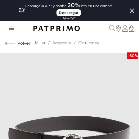
20%
×
Descarga la APP y recibe
Dcto en una compra
Descargar
Aplican TyC
0
Volver
Mujer
Accesorios
Cinturones
-60%