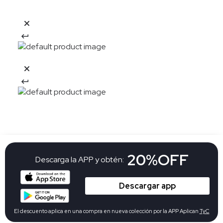
20%OFF
Descarga la APP y obtén:
Descargar app
El descuento aplica en una compra en nueva colección por la APP Aplican
TyC