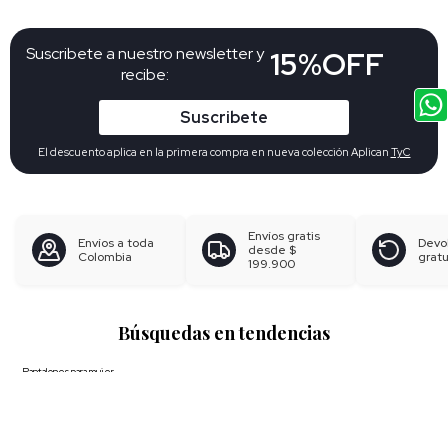
Suscribete a nuestro newsletter y
15%OFF
recibe:
Suscribete
El descuento aplica en la primera compra en nueva colección Aplican
TyC
Envíos gratis
Envíos a toda
Devo
desde
$
Colombia
gratu
199.900
Búsquedas en tendencias
Pantalones para mujer
Blusas para mujer
Polos para hombre
Boxer para hombre
Calzoncillos