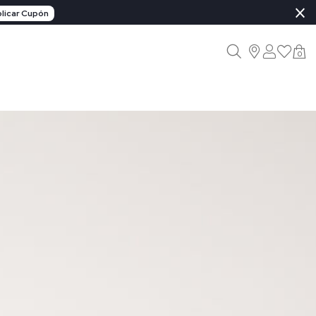
×
licar Cupón
0