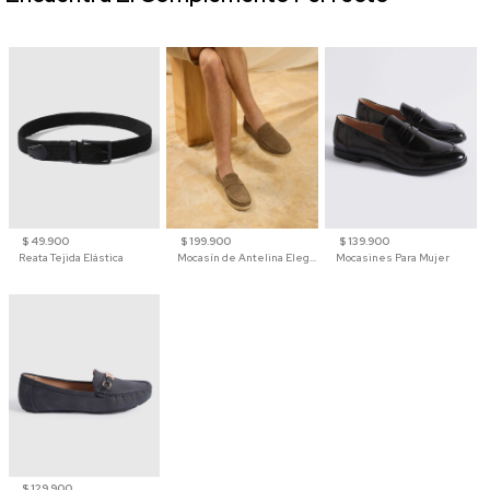
$ 49.900
$ 199.900
$ 139.900
Reata Tejida Elástica
Mocasín de Antelina Elegante con Suela de Contraste Para Hombre
Mocasines Para Mujer
$ 129.900