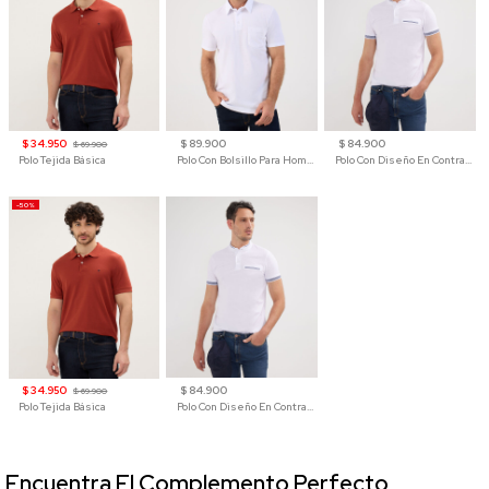
$ 34.950
$ 89.900
$ 84.900
$ 69.900
Polo Tejida Básica
Polo Con Bolsillo Para Hombre
Polo Con Diseño En Contraste
-50%
$ 34.950
$ 84.900
$ 69.900
Polo Tejida Básica
Polo Con Diseño En Contraste
Encuentra El Complemento Perfecto