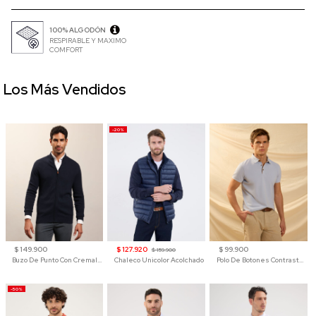
100% ALGODÓN
RESPIRABLE Y MAXIMO
COMFORT
Los Más Vendidos
-20%
$ 149.900
$ 127.920
$ 99.900
$ 159.900
Buzo De Punto Con Cremallera Para Hombre
Chaleco Unicolor Acolchado
Polo De Botones Contraste Para Hombre
-50%