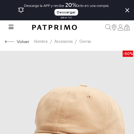
20%
×
Descarga la APP y recibe
Dcto en una compra
Descargar
Aplican TyC
0
Volver
Hombre
Accesorios
Gorras
-50%