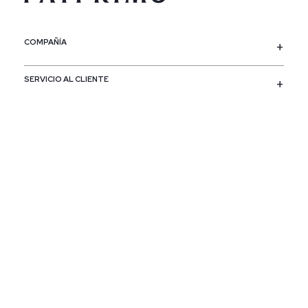
COMPAÑÍA
SERVICIO AL CLIENTE
POLÍTICAS
CONTACTO
SIGUENOS
PAÍS / REGIÓN
Colombia