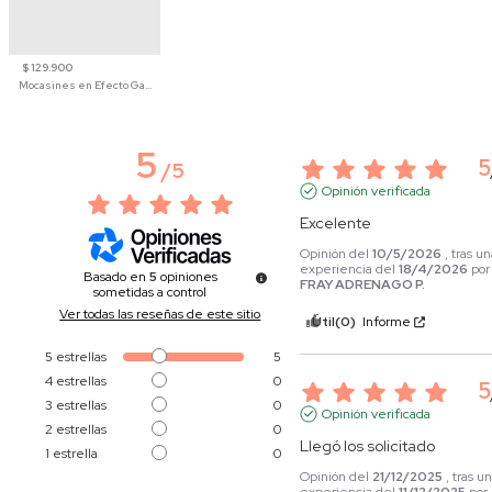
$ 129.900
Mocasines en Efecto Gamuzado Para Mujer
5
5
/
5
Opinión verificada
Excelente
Opinión del
10/5/2026
, tras u
experiencia del
18/4/2026
por
Basado en
5
opiniones
FRAY ADRENAGO P.
sometidas a control
Ver todas las reseñas de este sitio
Útil
(0)
Informe
5
estrellas
5
4
estrellas
0
5
3
estrellas
0
Opinión verificada
2
estrellas
0
Llegó los solicitado
1
estrella
0
Opinión del
21/12/2025
, tras u