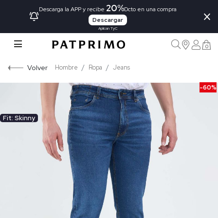
20%
×
Descarga la APP y recibe
Dcto en una compra
Descargar
Aplican TyC
0
Volver
Hombre
Ropa
Jeans
-60%
Fit: Skinny