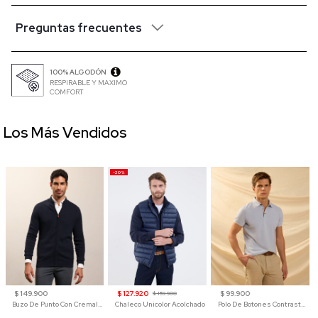
Preguntas frecuentes
100% ALGODÓN
RESPIRABLE Y MAXIMO
COMFORT
Los Más Vendidos
-20%
$ 149.900
$ 127.920
$ 99.900
$ 159.900
Buzo De Punto Con Cremallera Para Hombre
Chaleco Unicolor Acolchado
Polo De Botones Contraste Para Hombre