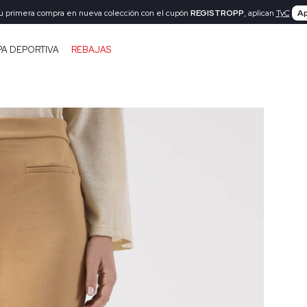
tu primera compra en nueva colección con el cupón
REGISTROPP
, aplican
TyC
Ap
PA DEPORTIVA
REBAJAS