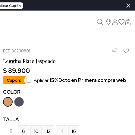
×
licar Cupón
0
REF. 30230801
Leggins Flare Jaspeado
$ 89.900
Aplicar
15%Dcto en Primera compra web
Cupón:
COLOR
TALLA
6
8
10
12
14
16