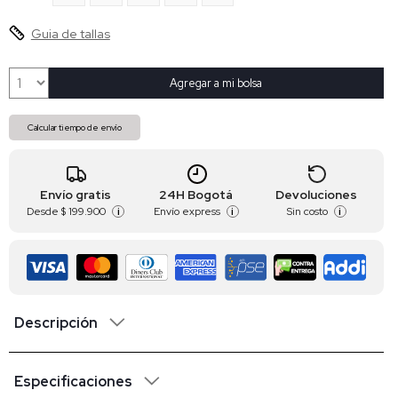
Guia de tallas
Agregar a mi bolsa
Calcular tiempo de envío
Envío gratis
24H Bogotá
Devoluciones
Desde
$ 199.900
Envío express
Sin costo
i
i
i
Descripción
Especificaciones