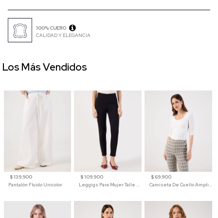
100% CUERO
CALIDAD Y ELEGANCIA
Los Más Vendidos
$ 139.900
$ 109.900
$ 69.900
Pantalón Fluido Unicolor
Leggigs Para Mujer Talle Alto Liso
Camiseta De Cuello Amplio Y Manga 3/4 Para Mujer