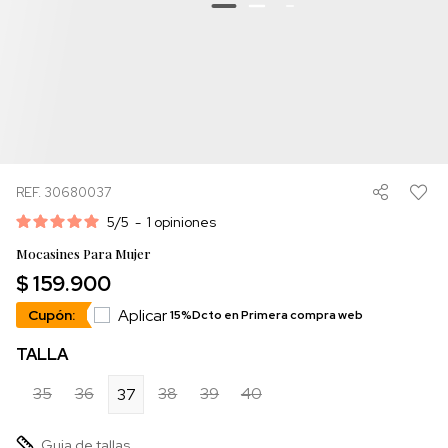
REF. 30680037
5
/
5
-
1
opiniones
Mocasines Para Mujer
$ 159.900
Aplicar
Cupón:
15%Dcto en Primera compra web
TALLA
35
36
38
39
40
37
Guia de tallas