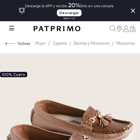
20%
×
Descarga la APP y recibe
Dcto en una compra
Descargar
Aplican TyC
0
Volver
Mujer
Zapatos
Baletas y Mocasines
Mocasines
100% Cuero