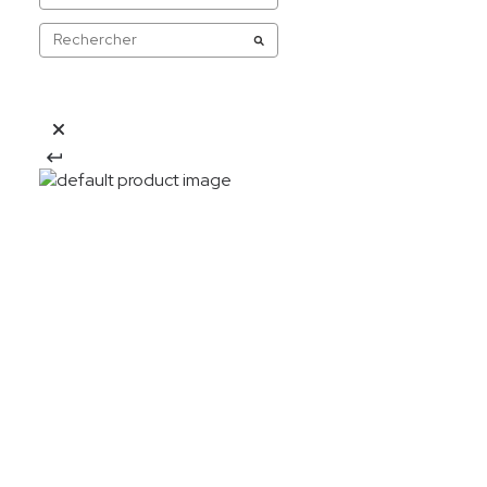
20%OFF
Descarga la APP y obtén:
Descargar app