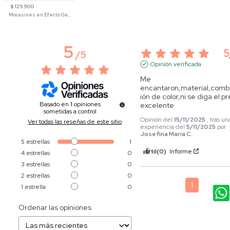
$ 129.900
Mocasines en Efecto Gamuzado Para Mujer
5
5
/
5
Opinión verificada
Me 
encantaron,material,comb
ión de color,ni se diga el pr
Basado en
1
opiniones
excelente
sometidas a control
Opinión del
15/11/2025
, tras un
Ver todas las reseñas de este sitio
experiencia del
5/11/2025
por
Josefina Maria C.
5
estrellas
1
Útil
(0)
Informe
4
estrellas
0
3
estrellas
0
2
estrellas
0
1
1
estrella
0
Ordenar las opiniones