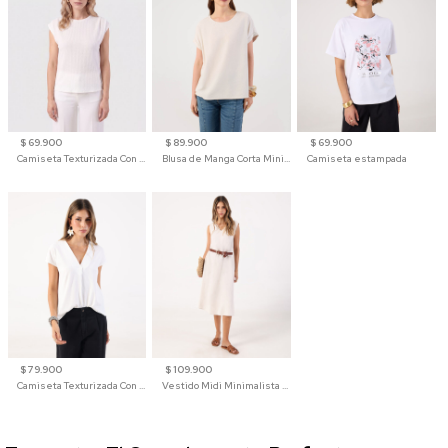
$ 69.900
$ 89.900
$ 69.900
Camiseta Texturizada Con Hombro Caído Para Mujer
Blusa de Manga Corta Minimalista para Mujer
Camiseta estampada
$ 79.900
$ 109.900
Camiseta Texturizada Con Cuello En V Para Mujer
Vestido Midi Minimalista De Silueta Amplia