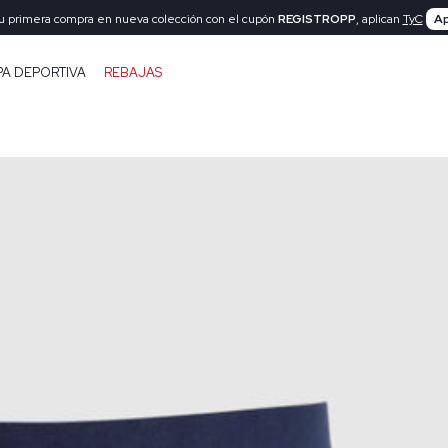
tu primera compra en nueva colección con el cupón
REGISTROPP
, aplican
TyC
Ap
PA DEPORTIVA
REBAJAS