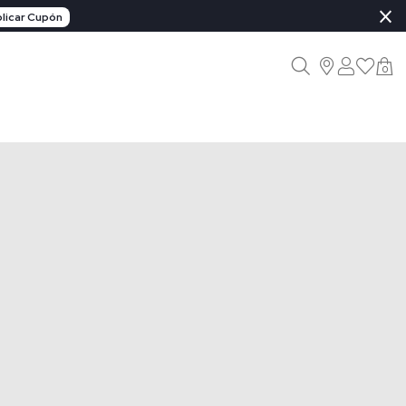
×
licar Cupón
0