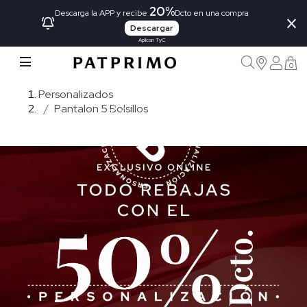
20%
×
Descarga la APP y recibe
Dcto en una compra
Descargar
Aplican TyC
0
Personalizados
Pantalon 5 Bolsillos