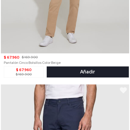
$ 67.960
$ 169.900
Pantalón Cinco Bolsillos Color Beige
$ 67.960
Añadir
$ 169.900