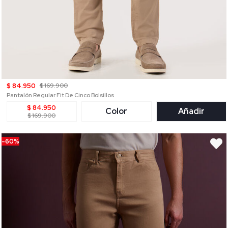
$ 84.950
$ 169.900
Pantalón Regular Fit De Cinco Bolsillos
$ 84.950
Color
Añadir
$ 169.900
-60%