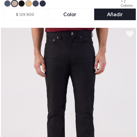
+ 2
Colores
Color
Añadir
$ 129.900