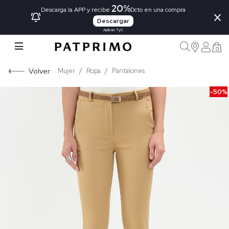
20%
×
Descarga la APP y recibe
Dcto en una compra
Descargar
Aplican TyC
0
Volver
Mujer
Ropa
Pantalones
-50%