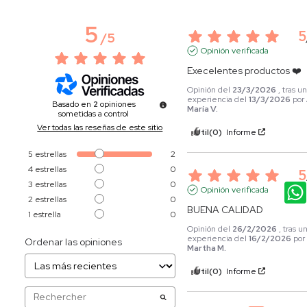
5
5
/
5
Opinión verificada
Execelentes productos ❤️
Opinión del
23/3/2026
, tras u
experiencia del
13/3/2026
por
Basado en
2
opiniones
María V.
sometidas a control
Ver todas las reseñas de este sitio
Útil
(0)
Informe
5
estrellas
2
4
estrellas
0
5
3
estrellas
0
Opinión verificada
2
estrellas
0
BUENA CALIDAD
1
estrella
0
Opinión del
26/2/2026
, tras u
experiencia del
16/2/2026
por
Ordenar las opiniones
Martha M.
Útil
(0)
Informe