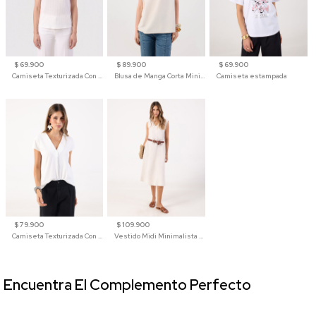
$ 69.900
$ 89.900
$ 69.900
Camiseta Texturizada Con Hombro Caído Para Mujer
Blusa de Manga Corta Minimalista para Mujer
Camiseta estampada
$ 79.900
$ 109.900
Camiseta Texturizada Con Cuello En V Para Mujer
Vestido Midi Minimalista De Silueta Amplia
Encuentra El Complemento Perfecto