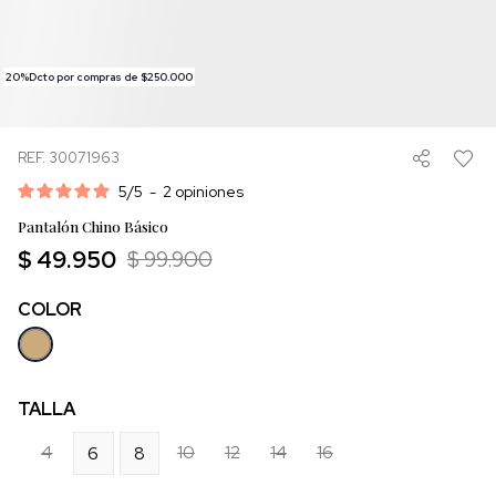
20%Dcto por compras de $250.000
REF. 30071963
5
/
5
-
2
opiniones
Pantalón Chino Básico
$ 49.950
$ 99.900
COLOR
TALLA
4
10
12
14
16
6
8