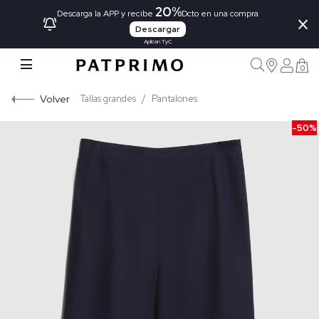
20%
×
Descarga la APP y recibe
Dcto en una compra
Descargar
Aplican TyC
0
Volver
Tallas grandes
Pantalones
-50%