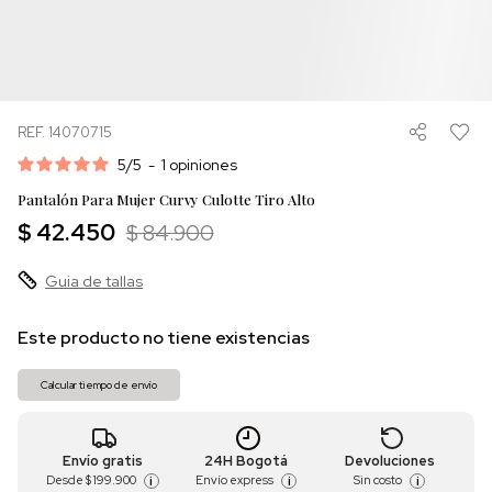
REF. 14070715
5
/
5
-
1
opiniones
Pantalón Para Mujer Curvy Culotte Tiro Alto
$ 42.450
$ 84.900
Guia de tallas
Este producto no tiene existencias
Calcular tiempo de envío
Envío gratis
24H Bogotá
Devoluciones
Desde
$ 199.900
Envío express
Sin costo
i
i
i