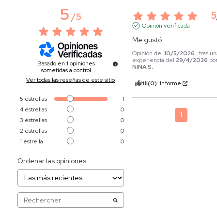
5
5
/
5
Opinión verificada
Me gustó .
Opinión del
10/5/2026
, tras u
experiencia del
29/4/2026
po
Basado en
1
opiniones
NINA S.
sometidas a control
Ver todas las reseñas de este sitio
Útil
(0)
Informe
5
estrellas
1
4
estrellas
0
1
3
estrellas
0
2
estrellas
0
1
estrella
0
Ordenar las opiniones