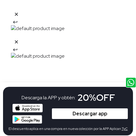
20%OFF
Descarga la APP y obtén:
Descargar app
El descuento aplica en una compra en nueva colección por la APP Aplican
TyC