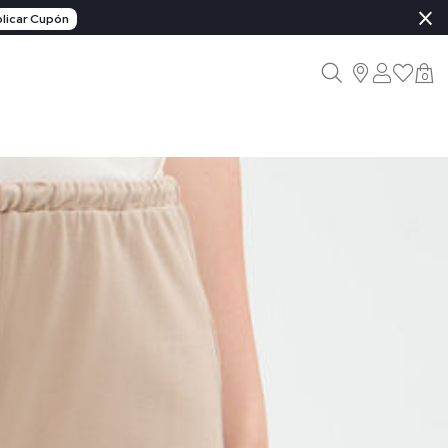
×
licar Cupón
0