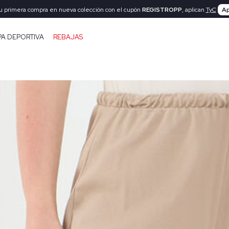
tu primera compra en nueva colección con el cupón
REGISTROPP
, aplican
TyC
Ap
PA DEPORTIVA
REBAJAS