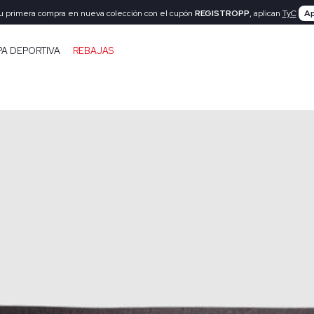
tu primera compra en nueva colección con el cupón
REGISTROPP
, aplican
TyC
Ap
PA DEPORTIVA
REBAJAS