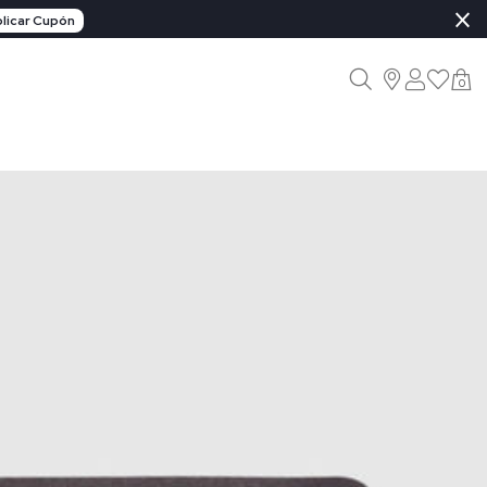
×
licar Cupón
0