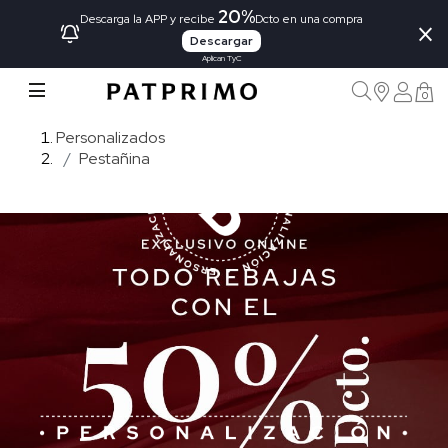
20%
×
Descarga la APP y recibe
Dcto en una compra
Descargar
Aplican TyC
0
Personalizados
Pestañina