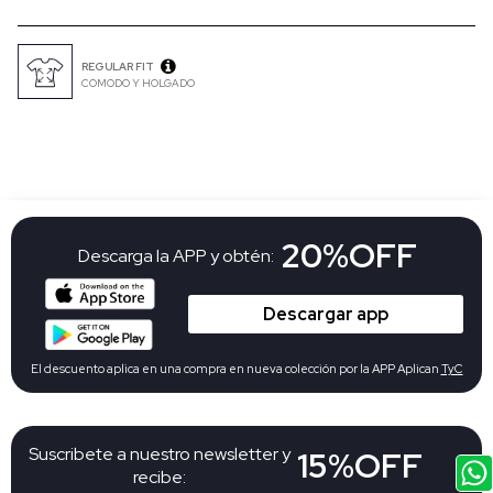
REGULAR FIT
COMODO Y HOLGADO
20%OFF
Descarga la APP y obtén:
Descargar app
El descuento aplica en una compra en nueva colección por la APP Aplican
TyC
Suscribete a nuestro newsletter y
15%OFF
recibe: