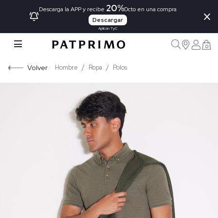
20%
×
Descarga la APP y recibe
Dcto en una compra
Descargar
Aplican TyC
0
Volver
Hombre
Ropa
Polos