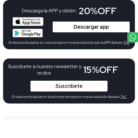
20%OFF
Descarga la APP y obtén:
Descargar app
El descuento aplica en una compra en nueva colección por la APP Aplican
TyC
Suscribete a nuestro newsletter y
15%OFF
recibe:
Suscribete
El descuento aplica en la primera compra en nueva colección Aplican
TyC
Envíos gratis
Envíos a toda
Devo
desde
$
Colombia
gratu
199.900