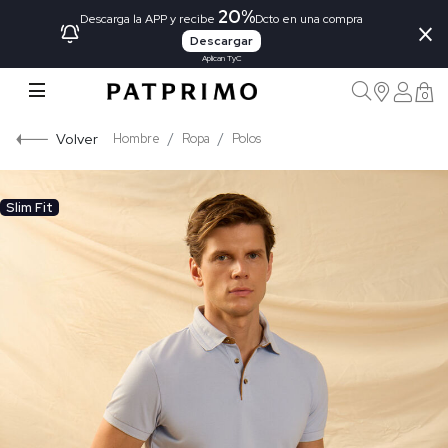
20%
×
Descarga la APP y recibe
Dcto en una compra
Descargar
Aplican TyC
0
Volver
Hombre
Ropa
Polos
Slim Fit