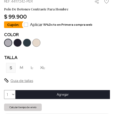
REF. 44117242-PER
Polo De Botones Contraste Para Hombre
$ 99.900
Aplicar
Cupón:
15%Dcto en Primera compra web
COLOR
TALLA
M
L
XL
S
Guia de tallas
Agregar
Calcular tiempo de envío