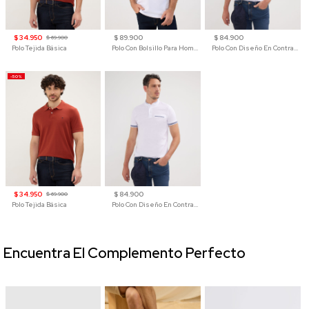
$ 34.950
$ 89.900
$ 84.900
$ 69.900
Polo Tejida Básica
Polo Con Bolsillo Para Hombre
Polo Con Diseño En Contraste
-50%
$ 34.950
$ 84.900
$ 69.900
Polo Tejida Básica
Polo Con Diseño En Contraste
Encuentra El Complemento Perfecto