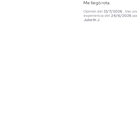
Me llegó rota.
Opinión del
21/7/2026
, tras un
experiencia del
24/6/2026
po
Julieth J.
Útil
(0)
Informe
Respuesta de
www.patprimo.com
Hola Julieth, 
lamentamos que 
tu experiencia no 
haya sido 
satisfactoria. 
Verificamos la 
información y 
confirmamos que 
nuestro equipo ya 
se comunicó 
contigo y se creó 
tu caso  para 
darte solución lo 
antes posible si 
tienes cualquier 
novedad no 