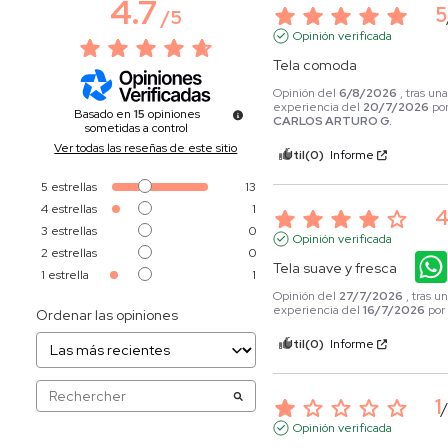
4.7
5
/
5
Opinión verificada
Tela comoda
Opinión del
6/8/2026
, tras un
experiencia del
20/7/2026
po
Basado en
15
opiniones
CARLOS ARTURO G.
sometidas a control
Ver todas las reseñas de este sitio
Útil
(0)
Informe
5
estrellas
13
4
estrellas
1
3
estrellas
0
Opinión verificada
2
estrellas
0
Tela suave y fresca
1
estrella
1
Opinión del
27/7/2026
, tras u
experiencia del
16/7/2026
po
Ordenar las opiniones
Útil
(0)
Informe
1
Opinión verificada