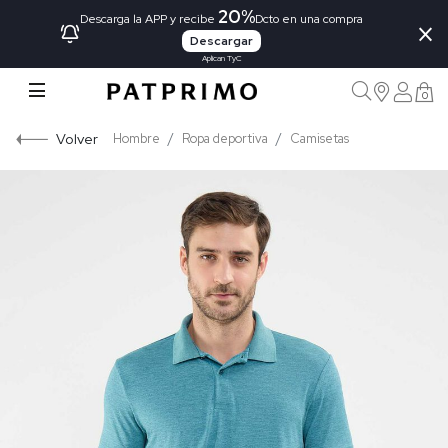
20%
×
Descarga la APP y recibe
Dcto en una compra
Descargar
Aplican TyC
0
Volver
Hombre
Ropa deportiva
Camisetas