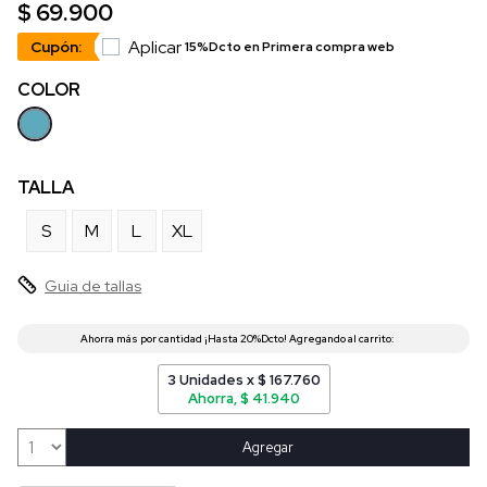
$ 69.900
Aplicar
Cupón:
15%Dcto en Primera compra web
COLOR
TALLA
S
M
L
XL
Guia de tallas
3 Unidades x $ 167.760
Ahorra, $ 41.940
Agregar