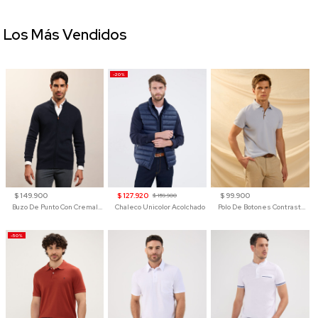
Los Más Vendidos
-20%
$ 149.900
$ 127.920
$ 99.900
$ 159.900
Buzo De Punto Con Cremallera Para Hombre
Chaleco Unicolor Acolchado
Polo De Botones Contraste Para Hombre
-50%