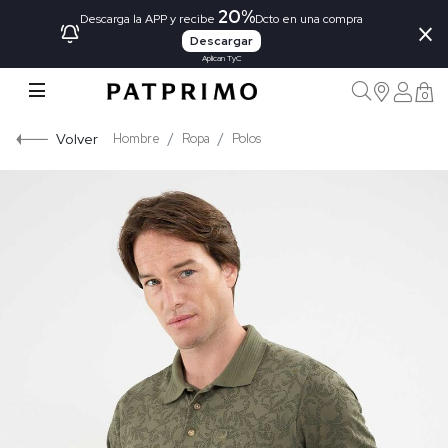
20%
×
Descarga la APP y recibe
Dcto en una compra
Descargar
Aplican TyC
0
Volver
Hombre
Ropa
Polos