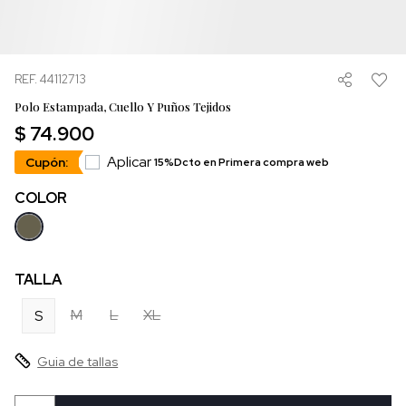
REF. 44112713
Polo Estampada, Cuello Y Puños Tejidos
$ 74.900
Aplicar
Cupón:
15%Dcto en Primera compra web
COLOR
TALLA
M
L
XL
S
Guia de tallas