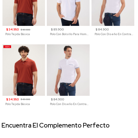
$ 34.950
$ 89.900
$ 84.900
$ 69.900
Polo Tejida Básica
Polo Con Bolsillo Para Hombre
Polo Con Diseño En Contraste
-50%
$ 34.950
$ 84.900
$ 69.900
Polo Tejida Básica
Polo Con Diseño En Contraste
Encuentra El Complemento Perfecto