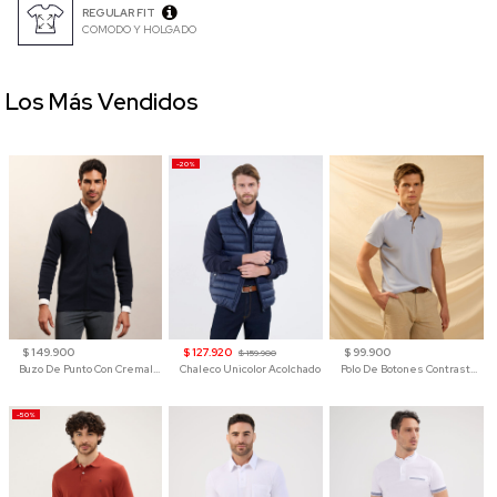
REGULAR FIT
COMODO Y HOLGADO
Los Más Vendidos
-20%
$ 149.900
$ 127.920
$ 99.900
$ 159.900
Buzo De Punto Con Cremallera Para Hombre
Chaleco Unicolor Acolchado
Polo De Botones Contraste Para Hombre
-50%