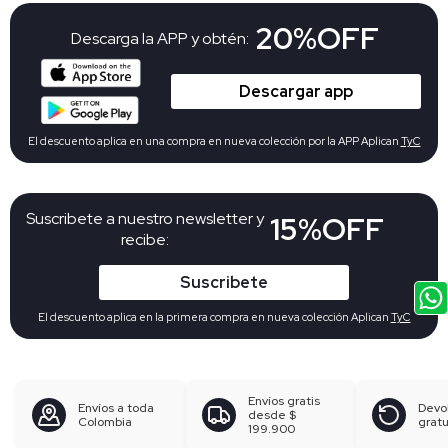
20%OFF
Descarga la APP y obtén:
Descargar app
El descuento aplica en una compra en nueva colección por la APP Aplican
TyC
Suscribete a nuestro newsletter y
15%OFF
recibe:
Suscribete
El descuento aplica en la primera compra en nueva colección Aplican
TyC
Envíos gratis
Envíos a toda
Devo
desde
$
Colombia
gratu
199.900