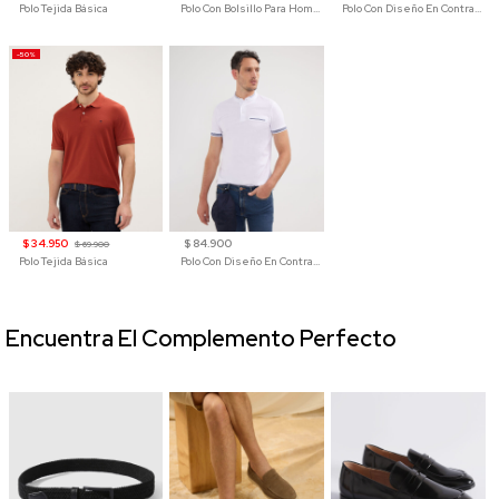
Polo Tejida Básica
Polo Con Bolsillo Para Hombre
Polo Con Diseño En Contraste
-50%
$ 34.950
$ 84.900
$ 69.900
Polo Tejida Básica
Polo Con Diseño En Contraste
Encuentra El Complemento Perfecto