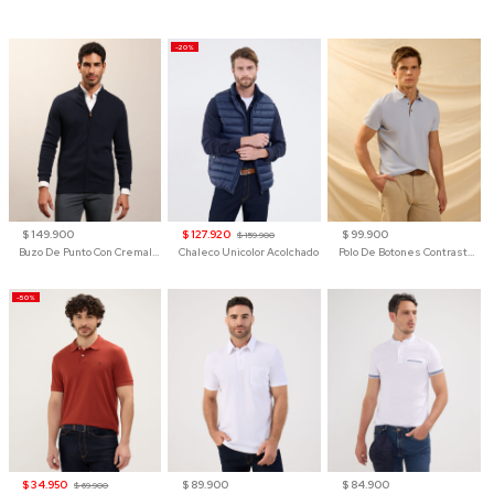
-20%
$ 149.900
$ 127.920
$ 99.900
$ 159.900
Buzo De Punto Con Cremallera Para Hombre
Chaleco Unicolor Acolchado
Polo De Botones Contraste Para Hombre
-50%
$ 34.950
$ 89.900
$ 84.900
$ 69.900