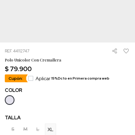
REF. 44112747
Polo Unicolor Con Cremallera
$ 79.900
Aplicar
Cupón:
15%Dcto en Primera compra web
COLOR
TALLA
S
M
L
XL