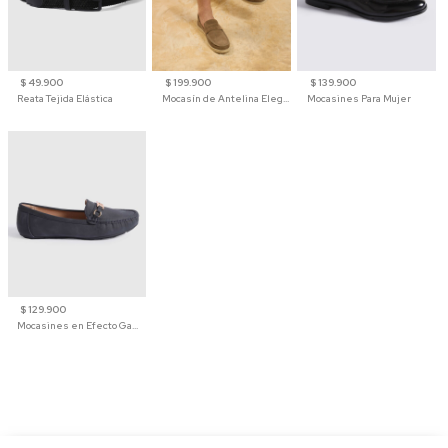
$ 49.900
$ 199.900
$ 139.900
Reata Tejida Elástica
Mocasín de Antelina Elegante con Suela de Contraste Para Hombre
Mocasines Para Mujer
$ 129.900
Mocasines en Efecto Gamuzado Para Mujer