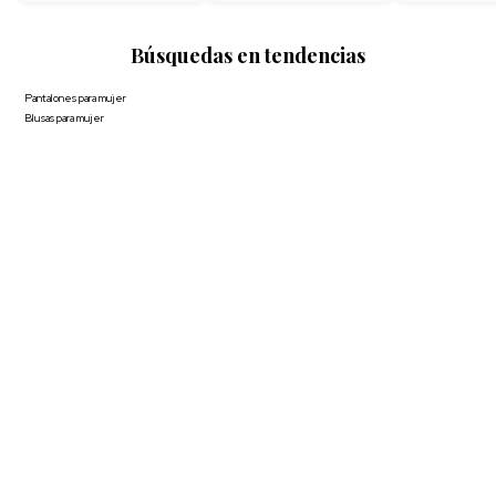
Búsquedas en tendencias
Pantalones para mujer
Blusas para mujer
Polos para hombre
Boxer para hombre
Calzoncillos
Ver más
▼
COMPAÑÍA
SERVICIO AL CLIENTE