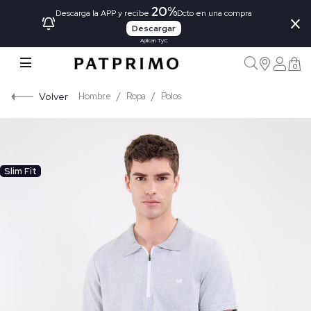
20%
×
Descarga la APP y recibe
Dcto en una compra
Descargar
Aplican TyC
0
Volver
Hombre
Ropa
Polos
Slim Fit