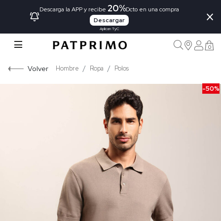
20%
×
Descarga la APP y recibe
Dcto en una compra
Descargar
Aplican TyC
0
Volver
Hombre
Ropa
Polos
-50%