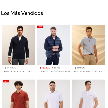
Los Más Vendidos
-20%
$ 149.900
$ 127.920
$ 99.900
$ 159.900
Buzo De Punto Con Cremallera Para Hombre
Chaleco Unicolor Acolchado
Polo De Botones Contraste Para Hombre
-50%