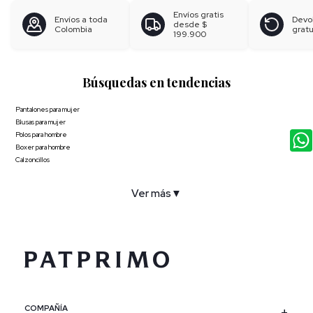
Envíos gratis
Envíos a toda
Devo
desde
$
Colombia
gratu
199.900
Búsquedas en tendencias
Pantalones para mujer
Blusas para mujer
Polos para hombre
Boxer para hombre
Calzoncillos
Ver más
▼
COMPAÑÍA