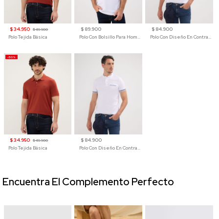
$ 34.950
$ 89.900
$ 84.900
$ 69.900
Polo Tejida Básica
Polo Con Bolsillo Para Hombre
Polo Con Diseño En Contraste
-50%
$ 34.950
$ 84.900
$ 69.900
Polo Tejida Básica
Polo Con Diseño En Contraste
Encuentra El Complemento Perfecto