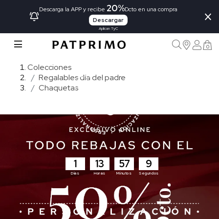
20%
×
Descarga la APP y recibe
Dcto en una compra
Descargar
Aplican TyC
0
Colecciones
Regalables día del padre
Chaquetas
1
13
57
7
Días
Horas
Minutos
Segundos