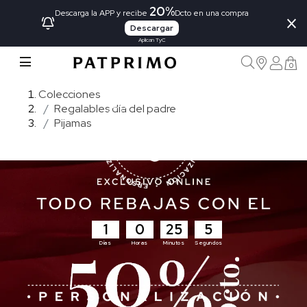
20%
×
Descarga la APP y recibe
Dcto en una compra
Descargar
Aplican TyC
0
Colecciones
Regalables día del padre
Pijamas
1
0
25
3
Días
Horas
Minutos
Segundos