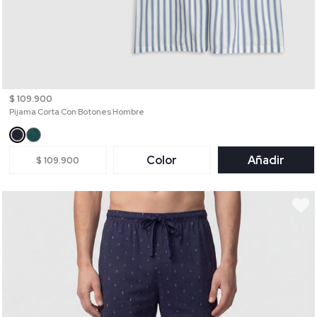
$ 109.900
Pijama Corta Con Botones Hombre
Color
Añadir
$ 109.900