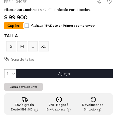
REF. 44040251
Pijama Con Camiseta De Cuello Redondo Para Hombre
$ 99.900
Aplicar
Cupón:
15%Dcto en Primera compra web
TALLA
S
M
L
XL
Guia de tallas
Agregar
Calcular tiempo de envío
Envío gratis
24H Bogotá
Devoluciones
Desde
$ 199.900
Envío express
Sin costo
i
i
i