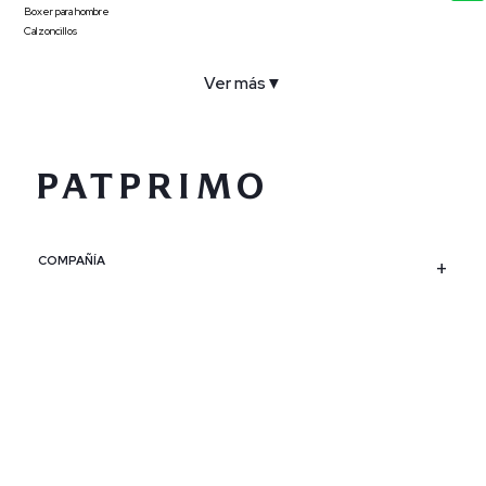
Boxer para hombre
Calzoncillos
Ver más
▼
COMPAÑÍA
SERVICIO AL CLIENTE
POLÍTICAS
CONTACTO