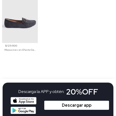
$ 129.900
Mocasines en Efecto Gamuzado Para Mujer
20%OFF
Descarga la APP y obtén:
Descargar app