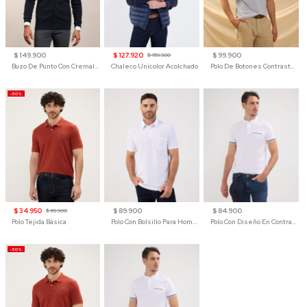
$ 149.900
$ 127.920
$ 99.900
$ 159.900
Buzo De Punto Con Cremallera Para Hombre
Chaleco Unicolor Acolchado
Polo De Botones Contraste Para Hombre
-50%
$ 34.950
$ 89.900
$ 84.900
$ 69.900
Polo Tejida Básica
Polo Con Bolsillo Para Hombre
Polo Con Diseño En Contraste
-50%