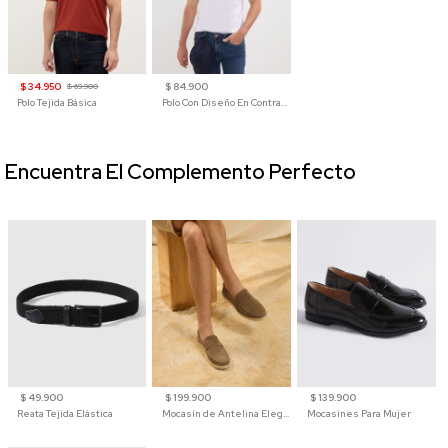
$ 34.950
$ 84.900
$ 69.900
Polo Tejida Básica
Polo Con Diseño En Contraste
Encuentra El Complemento Perfecto
$ 49.900
$ 199.900
$ 139.900
Reata Tejida Elástica
Mocasín de Antelina Elegante con Suela de Contraste Para Hombre
Mocasines Para Mujer