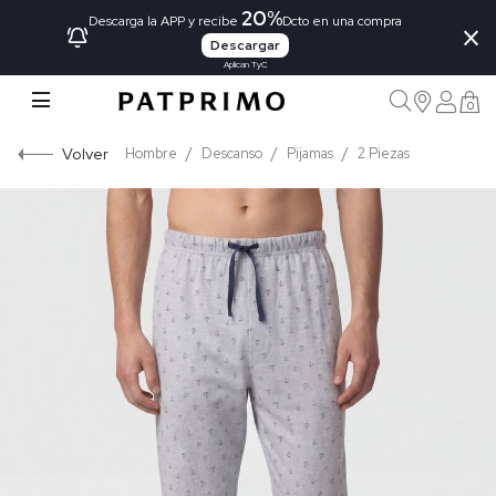
20%
×
Descarga la APP y recibe
Dcto en una compra
Descargar
Aplican TyC
0
Volver
Hombre
Descanso
Pijamas
2 Piezas