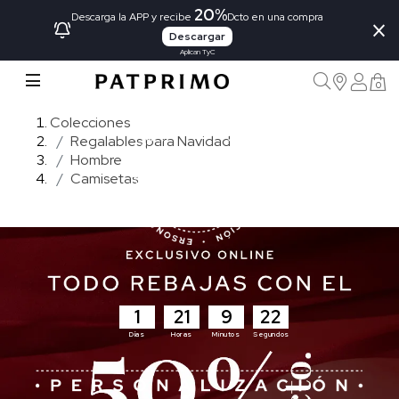
20%
×
Descarga la APP y recibe
Dcto en una compra
Descargar
Aplican TyC
0
Colecciones
Regalables para Navidad
Hombre
Camisetas
1
21
9
21
Días
Horas
Minutos
Segundos