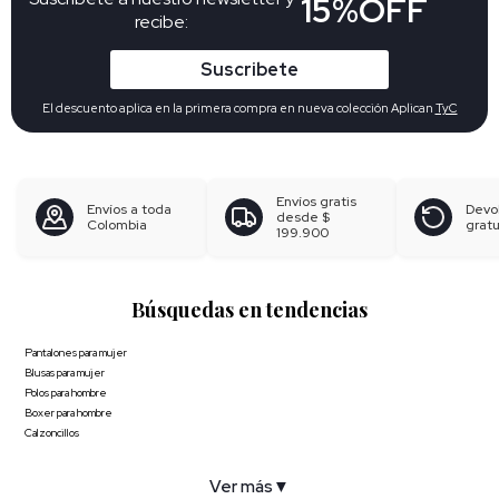
15%OFF
recibe:
Suscribete
El descuento aplica en la primera compra en nueva colección Aplican
TyC
Envíos gratis
Envíos a toda
Devo
desde
$
Colombia
gratu
199.900
Búsquedas en tendencias
Pantalones para mujer
Blusas para mujer
Polos para hombre
Boxer para hombre
Calzoncillos
Ver más
▼