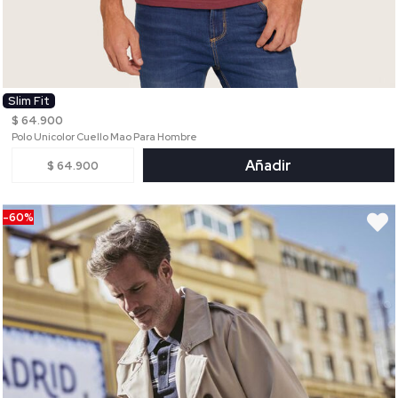
Slim Fit
$ 64.900
Polo Unicolor Cuello Mao Para Hombre
Añadir
$ 64.900
-60%