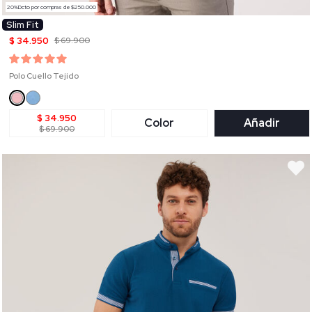
20%Dcto por compras de $250.000
Slim Fit
$ 34.950
$ 69.900
Polo Cuello Tejido
$ 34.950
Color
Añadir
$ 69.900