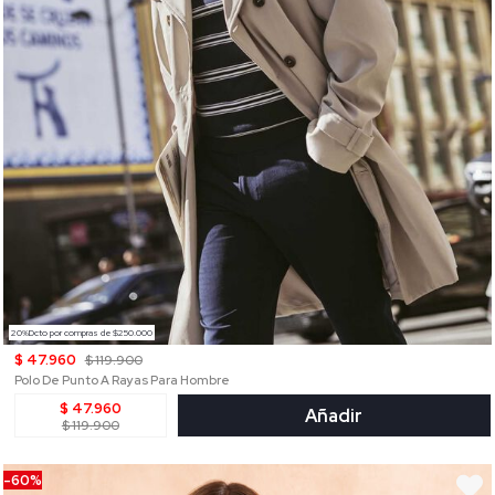
20%Dcto por compras de $250.000
$ 47.960
$ 119.900
Polo De Punto A Rayas Para Hombre
$ 47.960
Añadir
$ 119.900
-60%