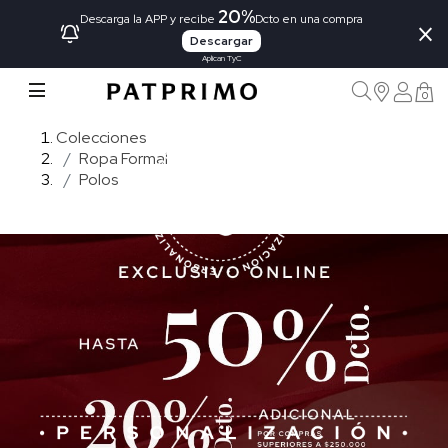
20%
×
Descarga la APP y recibe
Dcto en una compra
Descargar
Aplican TyC
0
Colecciones
Ropa Formal
Polos