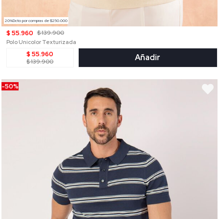
20%Dcto por compras de $250.000
$ 55.960
$ 139.900
Polo Unicolor Texturizada
$ 55.960
Añadir
$ 139.900
-50%