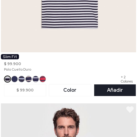
Slim Fit
$ 99.900
Polo Cuello Duro
+ 2
Colores
Color
Añadir
$ 99.900