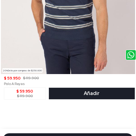
20%Dcto por compras de $250.000
$ 59.950
$ 119.900
Polo A Rayas
$ 59.950
Añadir
$ 119.900