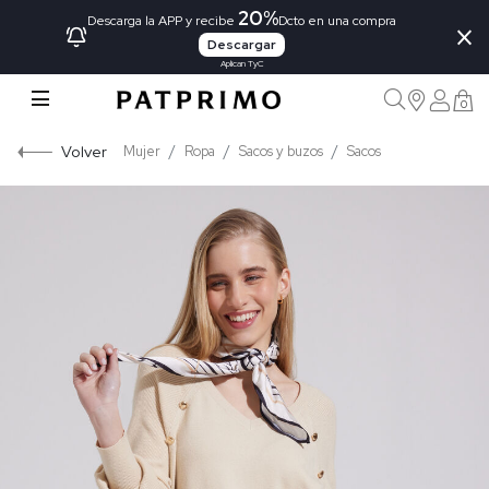
20%
×
Descarga la APP y recibe
Dcto en una compra
Descargar
Aplican TyC
0
Volver
Mujer
Ropa
Sacos y buzos
Sacos