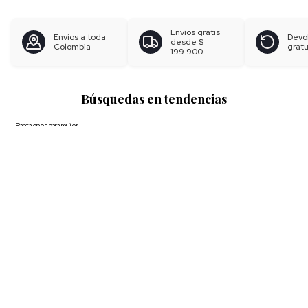
Envíos gratis
Envíos a toda
Devo
desde
$
Colombia
gratu
199.900
Búsquedas en tendencias
Pantalones para mujer
Blusas para mujer
Polos para hombre
Boxer para hombre
Calzoncillos
Ver más
▼