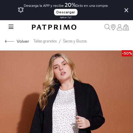
20%
×
Descarga la APP y recibe
Dcto en una compra
Descargar
Aplican TyC
0
Volver
Tallas grandes
Sacos y Buzos
-50%