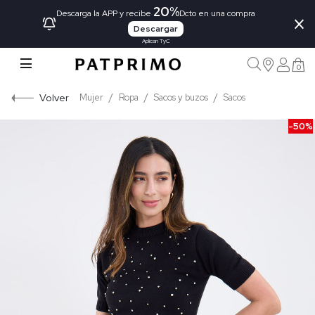
20%
×
Descarga la APP y recibe
Dcto en una compra
Descargar
Aplican TyC
0
Volver
Mujer
Ropa
Sacos y buzos
Sacos
-50%