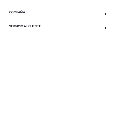
COMPAÑÍA
SERVICIO AL CLIENTE
POLÍTICAS
CONTACTO
SIGUENOS
PAÍS / REGIÓN
Colombia