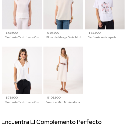
$ 69.900
$ 89.900
$ 69.900
Camiseta Texturizada Con Hombro Caído Para Mujer
Blusa de Manga Corta Minimalista para Mujer
Camiseta estampada
$ 79.900
$ 109.900
Camiseta Texturizada Con Cuello En V Para Mujer
Vestido Midi Minimalista De Silueta Amplia
Encuentra El Complemento Perfecto