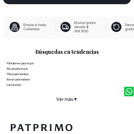
Envíos gratis
Envíos a toda
Devo
desde
$
Colombia
gratu
199.900
Búsquedas en tendencias
Pantalones para mujer
Blusas para mujer
Polos para hombre
Boxer para hombre
Calzoncillos
Ver más
▼