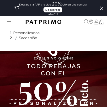
20%
×
Descarga la APP y recibe
Dcto en una compra
Descargar
Aplican TyC
0
Personalizados
Sacos niño