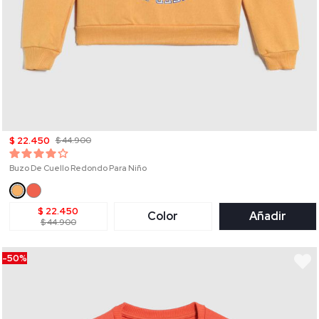
$ 22.450
$ 44.900
Buzo De Cuello Redondo Para Niño
$ 22.450
Color
Añadir
$ 44.900
-50%