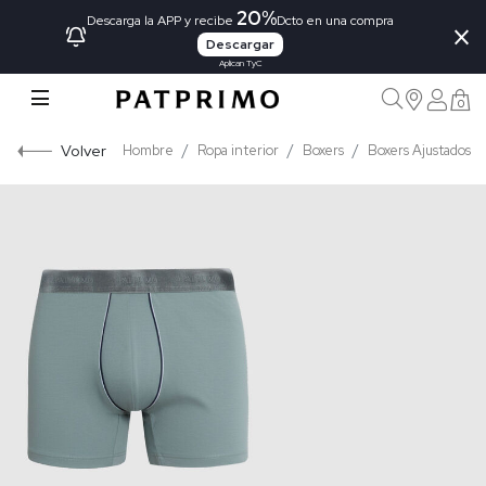
20%
×
Descarga la APP y recibe
Dcto en una compra
Descargar
Aplican TyC
0
Volver
Hombre
Ropa interior
Boxers
Boxers Ajustados