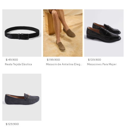
$ 49.900
$ 199.900
$ 139.900
Reata Tejida Elástica
Mocasín de Antelina Elegante con Suela de Contraste Para Hombre
Mocasines Para Mujer
$ 129.900