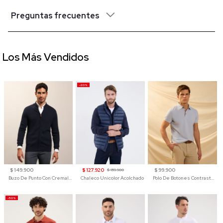
Preguntas frecuentes
Los Más Vendidos
-20%
$ 149.900
$ 127.920
$ 99.900
$ 159.900
Buzo De Punto Con Cremallera Para Hombre
Chaleco Unicolor Acolchado
Polo De Botones Contraste Para Hombre
-50%