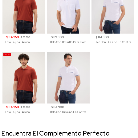
$ 34.950
$ 89.900
$ 84.900
$ 69.900
Polo Tejida Básica
Polo Con Bolsillo Para Hombre
Polo Con Diseño En Contraste
-50%
$ 34.950
$ 84.900
$ 69.900
Polo Tejida Básica
Polo Con Diseño En Contraste
Encuentra El Complemento Perfecto