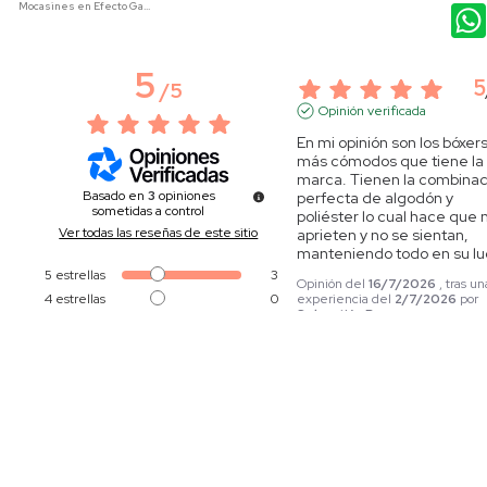
Mocasines en Efecto Gamuzado Para Mujer
5
5
/
5
Opinión verificada
En mi opinión son los bóxers
más cómodos que tiene la 
marca. Tienen la combinaci
Basado en
3
opiniones
perfecta de algodón y 
sometidas a control
poliéster lo cual hace que n
Ver todas las reseñas de este sitio
aprieten y no se sientan, 
manteniendo todo en su lu
5
estrellas
3
Opinión del
16/7/2026
, tras un
4
estrellas
0
experiencia del
2/7/2026
por
Sebastián B.
3
estrellas
0
2
estrellas
0
Útil
(0)
Informe
1
estrella
0
Ordenar las opiniones
5
Opinión verificada
Bien