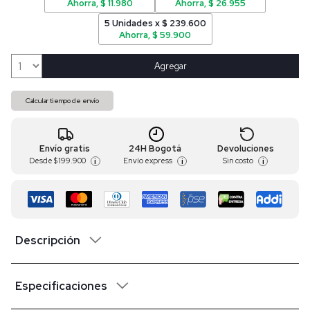
Ahorra, $ 11.980
Ahorra, $ 26.955
5 Unidades x $ 239.600
Ahorra, $ 59.900
Agregar
Calcular tiempo de envío
Envío gratis
24H Bogotá
Devoluciones
Desde
$ 199.900
Envío express
Sin costo
i
i
i
Descripción
Especificaciones