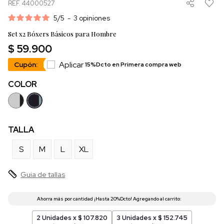
REF. 44000527
5
/
5
-
3
opiniones
Set x2 Bóxers Básicos para Hombre
$ 59.900
Aplicar
Cupón:
15%Dcto en Primera compra web
COLOR
TALLA
S
M
L
XL
Guia de tallas
2 Unidades x $ 107.820
3 Unidades x $ 152.745