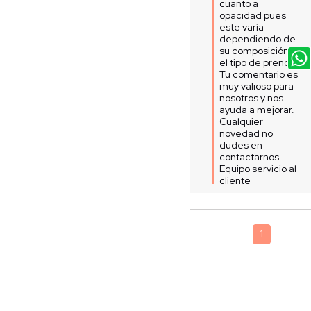
cuanto a 
opacidad pues 
este varía 
dependiendo de 
su composición y 
el tipo de prenda. 
Tu comentario es 
muy valioso para 
nosotros y nos 
ayuda a mejorar. 
Cualquier 
novedad no 
dudes en 
contactarnos. 

Equipo servicio al 
cliente
1