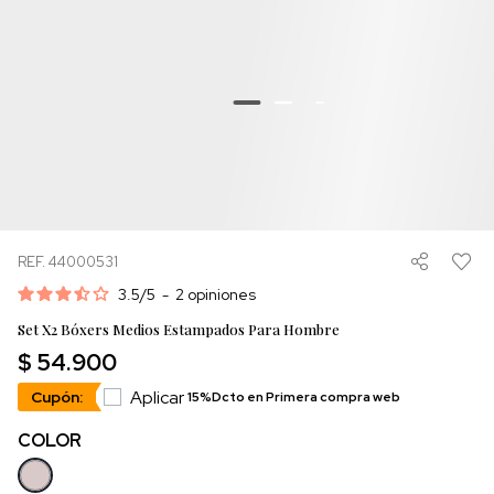
REF. 44000531
3.5
/
5
-
2
opiniones
Set X2 Bóxers Medios Estampados Para Hombre
$ 54.900
Aplicar
Cupón:
15%Dcto en Primera compra web
COLOR