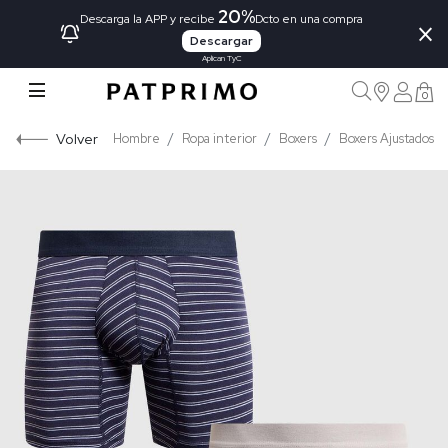
20%
×
Descarga la APP y recibe
Dcto en una compra
Descargar
Aplican TyC
0
Volver
Hombre
Ropa interior
Boxers
Boxers Ajustados