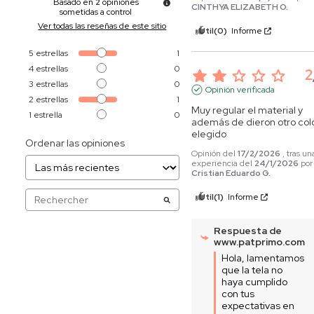
Basado en
2
opiniones
CINTHYA ELIZABETH O.
sometidas a control
Ver todas las reseñas de este sitio
Útil
(0)
Informe
5
estrellas
1
4
estrellas
0
2
3
estrellas
0
Opinión verificada
2
estrellas
1
Muy regular el material y 
1
estrella
0
además de dieron otro color
elegido
Ordenar las opiniones
Opinión del
17/2/2026
, tras un
experiencia del
24/1/2026
por
Cristian Eduardo G.
Útil
(1)
Informe
Respuesta de
www.patprimo.com
Hola, lamentamos 
que la tela no 
haya cumplido 
con tus 
expectativas en 