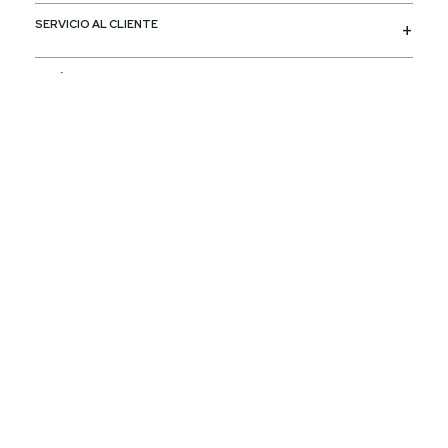
SERVICIO AL CLIENTE
POLÍTICAS
CONTACTO
SIGUENOS
PAÍS / REGIÓN
Colombia