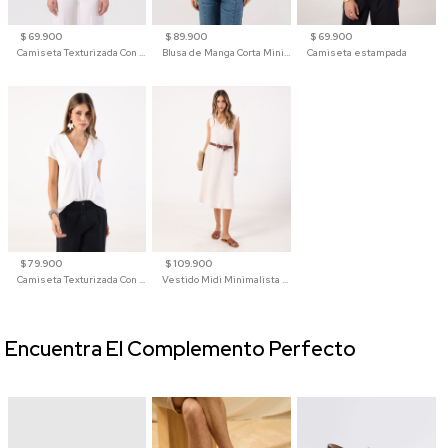
$ 69.900
$ 89.900
$ 69.900
Camiseta Texturizada Con Hombro Caído Para Mujer
Blusa de Manga Corta Minimalista para Mujer
Camiseta estampada
$ 79.900
$ 109.900
Camiseta Texturizada Con Cuello En V Para Mujer
Vestido Midi Minimalista De Silueta Amplia
Encuentra El Complemento Perfecto