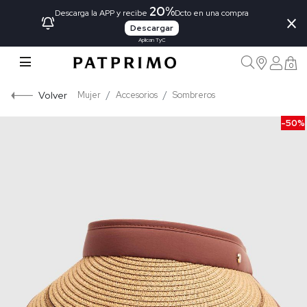
20%
×
Descarga la APP y recibe
Dcto en una compra
Descargar
Aplican TyC
0
Volver
Mujer
Accesorios
Sombreros
-50%