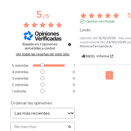
5
5
/
5
Opinión verificada
Lindo
Opinión del
5/11/2025
, tras una
experiencia del
23/10/2025
po
Basado en
1
opiniones
Monica Fernanda A.
sometidas a control
Ver todas las reseñas de este sitio
Útil
(0)
Informe
5
estrellas
1
4
estrellas
0
1
3
estrellas
0
2
estrellas
0
1
estrella
0
Ordenar las opiniones