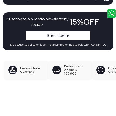
Suscribete a nuestro newsletter y
15%OFF
recibe:
Suscribete
El descuento aplica en la primera compra en nueva colección Aplican
TyC
Envíos gratis
Envíos a toda
Devo
desde
$
Colombia
gratu
199.900
Búsquedas en tendencias
Pantalones para mujer
Blusas para mujer
Polos para hombre
Boxer para hombre