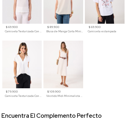
$ 69.900
$ 89.900
$ 69.900
Camiseta Texturizada Con Hombro Caído Para Mujer
Blusa de Manga Corta Minimalista para Mujer
Camiseta estampada
$ 79.900
$ 109.900
Camiseta Texturizada Con Cuello En V Para Mujer
Vestido Midi Minimalista De Silueta Amplia
Encuentra El Complemento Perfecto