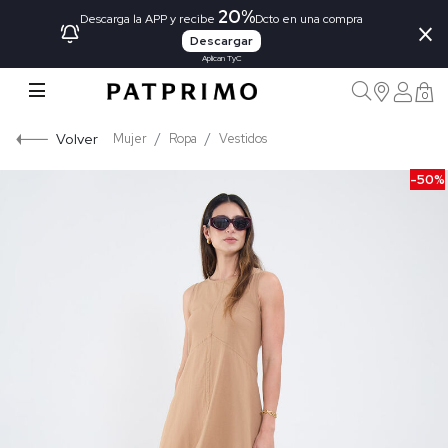
20%
×
Descarga la APP y recibe
Dcto en una compra
Descargar
Aplican TyC
0
Volver
Mujer
Ropa
Vestidos
-50%