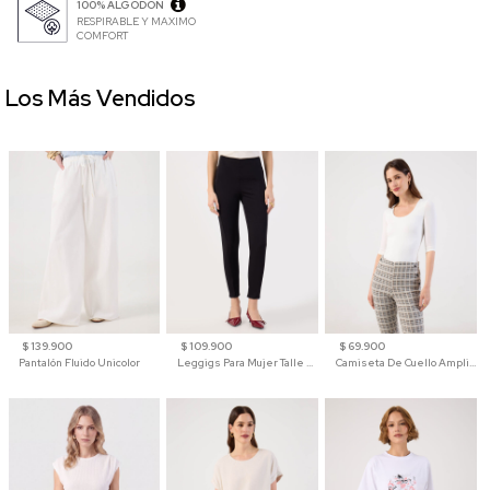
100% ALGODÓN
RESPIRABLE Y MAXIMO
COMFORT
Los Más Vendidos
$ 139.900
$ 109.900
$ 69.900
Pantalón Fluido Unicolor
Leggigs Para Mujer Talle Alto Liso
Camiseta De Cuello Amplio Y Manga 3/4 Para Mujer