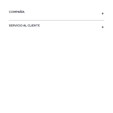
COMPAÑÍA
SERVICIO AL CLIENTE
POLÍTICAS
CONTACTO
SIGUENOS
PAÍS / REGIÓN
Colombia