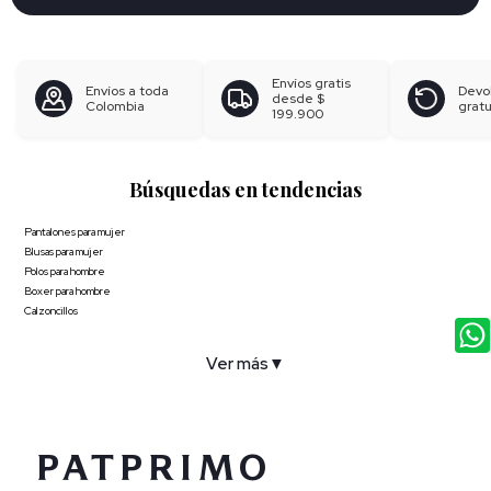
Envíos gratis
Envíos a toda
Devo
desde
$
Colombia
gratu
199.900
Búsquedas en tendencias
Pantalones para mujer
Blusas para mujer
Polos para hombre
Boxer para hombre
Calzoncillos
Ver más
▼