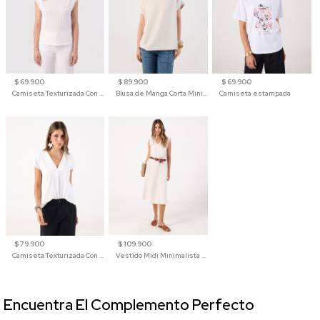
$ 69.900
$ 89.900
$ 69.900
Camiseta Texturizada Con Hombro Caído Para Mujer
Blusa de Manga Corta Minimalista para Mujer
Camiseta estampada
$ 79.900
$ 109.900
Camiseta Texturizada Con Cuello En V Para Mujer
Vestido Midi Minimalista De Silueta Amplia
Encuentra El Complemento Perfecto