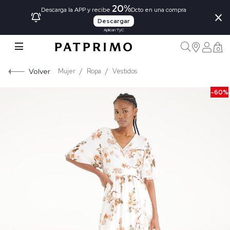
20%
×
Descarga la APP y recibe
Dcto en una compra
Descargar
Aplican TyC
0
Volver
Mujer
Ropa
Vestidos
-60%