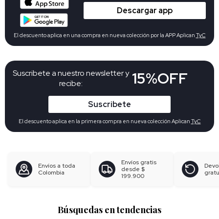
Descargar app
El descuento aplica en una compra en nueva colección por la APP Aplican
TyC
Suscribete a nuestro newsletter y
15%OFF
recibe:
Suscribete
El descuento aplica en la primera compra en nueva colección Aplican
TyC
Envíos gratis
Envíos a toda
Devo
desde
$
Colombia
gratu
199.900
Búsquedas en tendencias