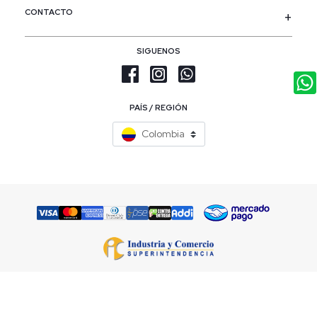
CONTACTO
SIGUENOS
PAÍS / REGIÓN
Colombia
Razón Social: Pash S.A.S | Nit. 860.503.159-1 | Calle 18a # 69b - 06 |
servicliente@patprimo.com.co | (601) 4321898 / 018000 126693