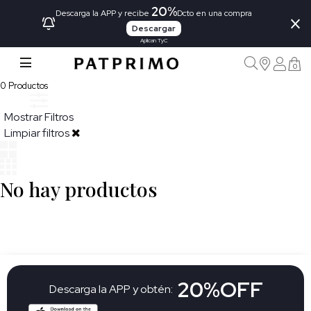
20%
×
Descarga la APP y recibe
Dcto en una compra
Descargar
Aplican TyC
0
0
Productos
Mostrar Filtros
Limpiar filtros
No hay productos
20%OFF
Descarga la APP y obtén: